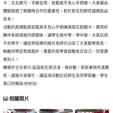
卡：左右開弓、手腳並用、投籃高手及心手相連。大家藉由
體驗遊戲了解團隊合作的重要性，對於新生的群性適應助益
良多。
活動的高潮點是投籃高手及心手相連兩個互助關卡，運用好
夥伴系統增進同儕關係，讓學生做中學、學中做，大家玩得
不亦樂乎。讓從旁指導的級任老師也沾染了大家歡樂氣氛，
勉勵同學認真遊戲外，重要的是學會鼓勵肯定自己、欣賞讚
美別人！
輔導許主任表示:這屆新生很活潑、很好動，對新事物充滿驚
奇，感謝大家幫忙，讓這項活動拉近師生及同學距離，學生
異口同聲說:好好玩!
相關照片