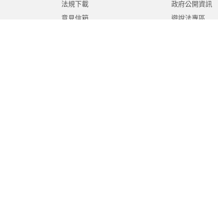
法規下載
政府公開資訊
意見信箱
遊說法專區
報告書專區
教育紀要