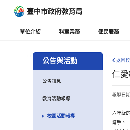
跳
臺中市政府教育局
到
主
要
內
單位介紹
科室業務
便民服務
容
區
:::
:::
公告與活動
返回校
仁愛
公告訊息
報導日
教育活動報導
六年級
校園活動報導
幫手。