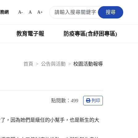
搜尋
A-
A
A+
務網
教育電子報
防疫專區(含紓困專區)
首頁
公告與活動
校園活動報導
點閱數：
499
列印
對了，因為她們是級任的小幫手，也是新生的大