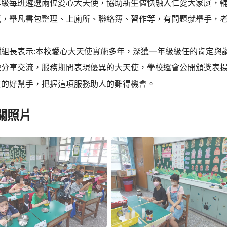
年級每班遴選兩位愛心大天使，協助新生儘快融入仁愛大家庭，
境，舉凡書包整理、上廁所、聯絡簿、習作等，有問題就舉手，
謝組長表示:本校愛心大天使實施多年，深獲一年級級任的肯定與
驗分享交流，服務期間表現優異的大天使，學校還會公開頒獎表揚
生的好幫手，把握這項服務助人的難得機會。
關照片