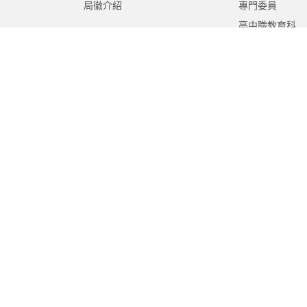
局徽介紹
專門委員
高中職教育科
國中教育科
國小教育科
幼兒教育科
終身教育科
特殊教育科
課程教學科
體育保健科
工程營繕科
秘書室
學生事務室
人事室
會計室
政風室
家庭教育中心