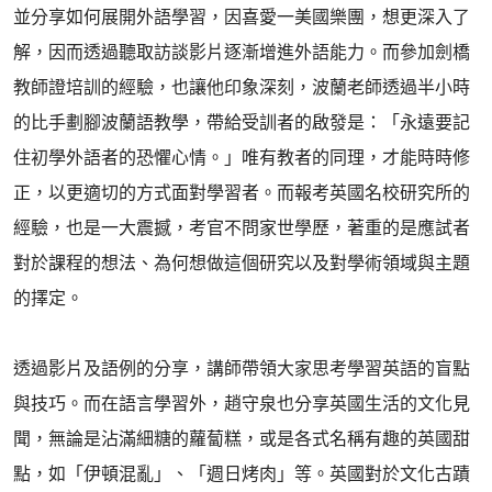
並分享如何展開外語學習，因喜愛一美國樂團，想更深入了
解，因而透過聽取訪談影片逐漸增進外語能力。而參加劍橋
教師證培訓的經驗，也讓他印象深刻，波蘭老師透過半小時
的比手劃腳波蘭語教學，帶給受訓者的啟發是：「永遠要記
住初學外語者的恐懼心情。」唯有教者的同理，才能時時修
正，以更適切的方式面對學習者。而報考英國名校研究所的
經驗，也是一大震撼，考官不問家世學歷，著重的是應試者
對於課程的想法、為何想做這個研究以及對學術領域與主題
的擇定。
透過影片及語例的分享，講師帶領大家思考學習英語的盲點
與技巧。而在語言學習外，趙守泉也分享英國生活的文化見
聞，無論是沾滿細糖的蘿蔔糕，或是各式名稱有趣的英國甜
點，如「伊頓混亂」、「週日烤肉」等。英國對於文化古蹟