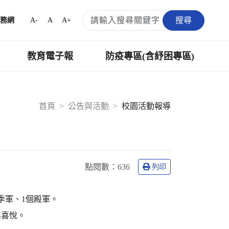
搜尋
A-
A
A+
務網
教育電子報
防疫專區(含紓困專區)
首頁
公告與活動
校園活動報導
點閱數：
636
列印
季軍、1個殿軍。
與喜悅。