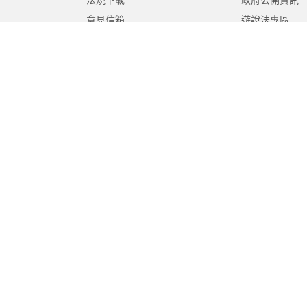
法規下載
政府公開資訊
意見信箱
遊說法專區
報告書專區
教育紀要