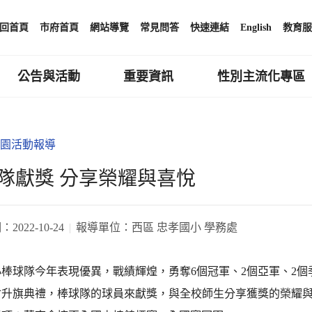
回首頁
市府首頁
網站導覽
常見問答
快速連結
English
教育服
公告與活動
重要資訊
性別主流化專區
園活動報導
隊獻獎 分享榮耀與喜悅
期：
2022-10-24
報導單位：
西區 忠孝國小 學務處
棒球隊今年表現優異，戰績輝煌，勇奪6個冠軍、2個亞軍、2個
會升旗典禮，棒球隊的球員來獻獎，與全校師生分享獲獎的榮耀