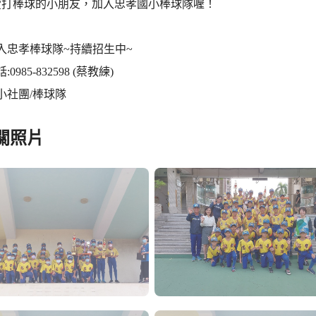
愛打棒球的小朋友，加入忠孝國小棒球隊喔！
入忠孝棒球隊~持續招生中~
0985-832598 (蔡教練)
小社團/棒球隊
關照片