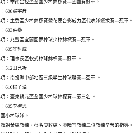
項：華南金控盃全國少棒錦標賽---全國賽冠軍。
：608羅宇彥
項：主委盃少棒錦標賽暨花蓮台彩威力盃代表隊選拔賽---冠軍
：603葉壘
項：兆豐盃宜蘭圓夢棒球少棒錦標賽---冠軍。
：605許哲威
項：理事長盃軟式棒球錦標賽---冠軍 。
：512田允祈
項：南投縣中部地區三級學生棒球聯賽---亞軍 。
：610楊子漢
項：臺東耕元盃全國少棒球錦標賽---第三名 。
：605李禮恩
孝國小棒球隊。
謝賴朝榮總教練、蔡名庚教練、廖曉宜教練三位教練辛苦的指導