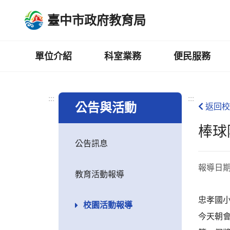
跳
臺中市政府教育局
到
主
要
內
單位介紹
科室業務
便民服務
容
區
:::
:::
公告與活動
返回校
棒球
公告訊息
報導日
教育活動報導
忠孝國小
校園活動報導
今天朝