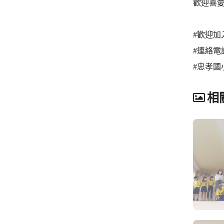
歡迎喜
#歡迎加
#連絡電話:
#忠孝國
相