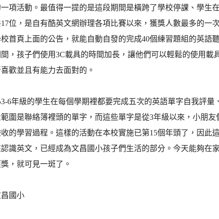
的一項活動。最值得一提的是這段期間是橫跨了學校停課、學生
共17位，是自有酷英文網辦理各項比賽以來，獲獎人數最多的一
學校首頁上面的公告，就能自動自發的完成40個練習題組的英語
期間，孩子們使用3C載具的時間加長，讓他們可以輕鬆的使用載
所喜歡並且有能力去面對的。
3-6年級的學生在每個學期裡都要完成五次的英語單字自我評
量範圍是聯絡簿裡頭的單字，而這些單字是從3年級以來，小朋友
驗收的學習過程。這樣的活動在本校實施已第15個年頭了，因此
來認識英文，已經成為文昌國小孩子們生活的部分。今天能夠在
獲獎，就可見一斑了。
文昌國小