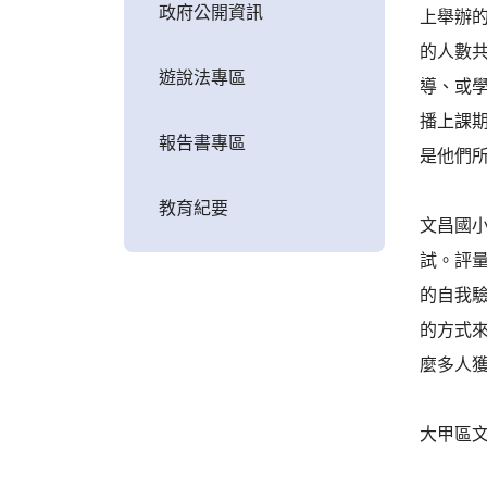
政府公開資訊
上舉辦
的人數
遊說法專區
導、或
播上課
報告書專區
是他們
教育紀要
文昌國小
試。評
的自我
的方式
麼多人
大甲區