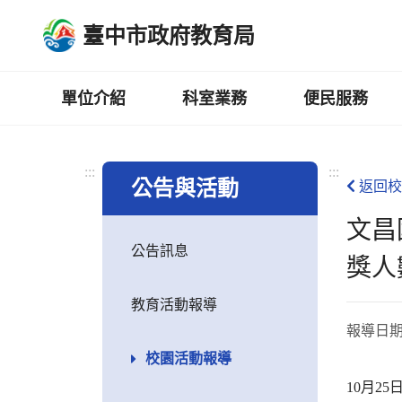
跳
臺中市政府教育局
到
主
要
內
單位介紹
科室業務
便民服務
容
區
:::
:::
公告與活動
返回校
文昌
公告訊息
獎人
教育活動報導
報導日
校園活動報導
10月2