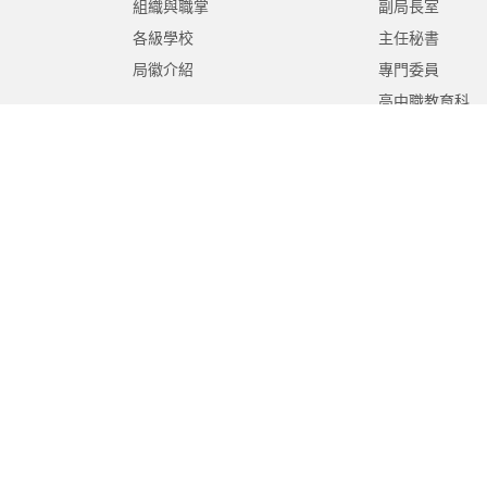
組織與職掌
副局長室
各級學校
主任秘書
局徽介紹
專門委員
高中職教育科
國中教育科
國小教育科
幼兒教育科
終身教育科
特殊教育科
課程教學科
體育保健科
工程營繕科
秘書室
學生事務室
人事室
會計室