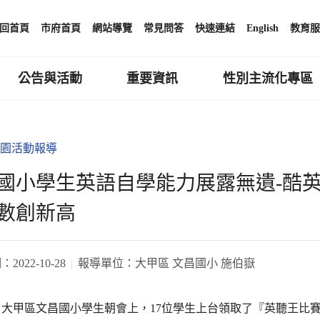
回首頁
市府首頁
網站導覽
常見問答
快速連結
English
教育服
公告與活動
重要資訊
性別主流化專區
園活動報導
國小學生英語自學能力展露無遺-酷
數創新高
期：
2022-10-28
報導單位：
大甲區 文昌國小 施伯嶽
5日大甲區文昌國小學生朝會上，17位學生上台領取了『英聽王比賽』