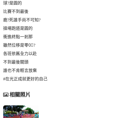
球?是圓的
比賽不到最後
鹿?死誰手尚不可知?
操場跑道是圓的
衝進終點一剎那
雖然位移是零0⃣️?
各班依舊全力以赴
不到最後關頭
誰也不肯輕言放棄
#在光正成就更好的自己
相關照片