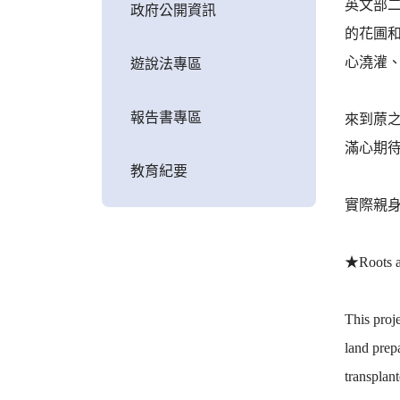
英文部
政府公開資訊
的花圃
心澆灌
遊說法專區
報告書專區
來到蒝
滿心期
教育紀要
實際親
★Roots an
This proje
land prep
transplan