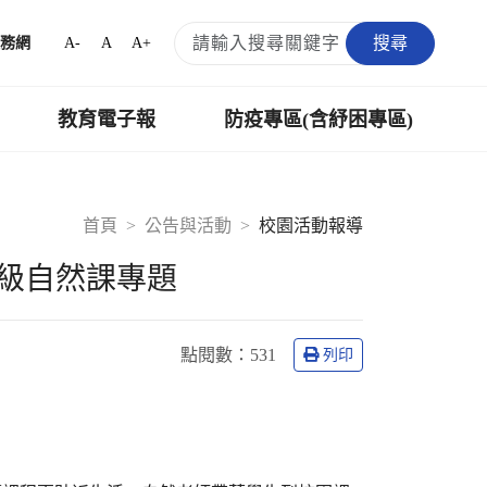
搜尋
A-
A
A+
務網
教育電子報
防疫專區(含紓困專區)
首頁
公告與活動
校園活動報導
文部二年級自然課專題
點閱數：
531
列印