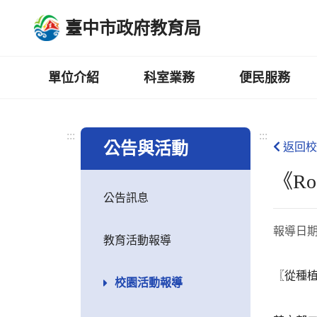
跳
臺中市政府教育局
到
主
要
內
單位介紹
科室業務
便民服務
容
區
:::
:::
公告與活動
返回校
《Ro
公告訊息
報導日
教育活動報導
〖從種
校園活動報導