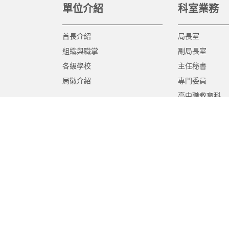
單位介紹
科室業務
首長介紹
局長室
組織與職掌
副局長室
各級學校
主任秘書
局徽介紹
專門委員
高中職教育科
國中教育科
國小教育科
幼兒教育科
終身教育科
特殊教育科
課程教學科
體育保健科
工程營繕科