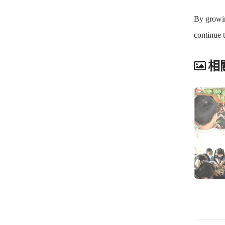
By growin
continue t
相