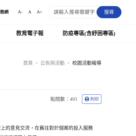
搜尋
A-
A
A+
務網
教育電子報
防疫專區(含紓困專區)
首頁
公告與活動
校園活動報導
點閱數：
493
列印
療上的意見交流，在舊往對於個案的投入服務