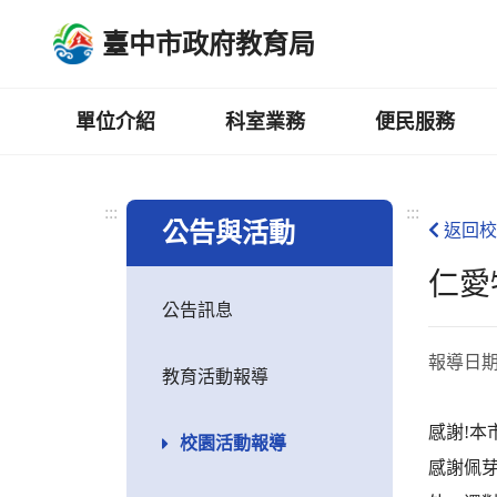
跳
臺中市政府教育局
到
主
要
內
單位介紹
科室業務
便民服務
容
區
:::
:::
公告與活動
返回校
仁愛
公告訊息
報導日
教育活動報導
感謝!本
校園活動報導
感謝佩