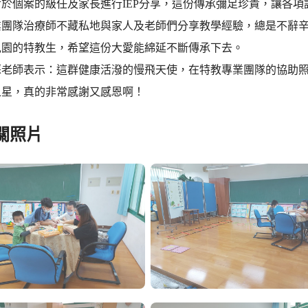
於個案的級任及家長進行IEP分享，這份傳承彌足珍貴，讓各項
業團隊治療師不藏私地與家人及老師們分享教學經驗，總是不辭
兒園的特教生，希望這份大愛能綿延不斷傳承下去。
蘇老師表示：這群健康活潑的慢飛天使，在特教專業團隊的協助
之星，真的非常感謝又感恩啊！
關照片