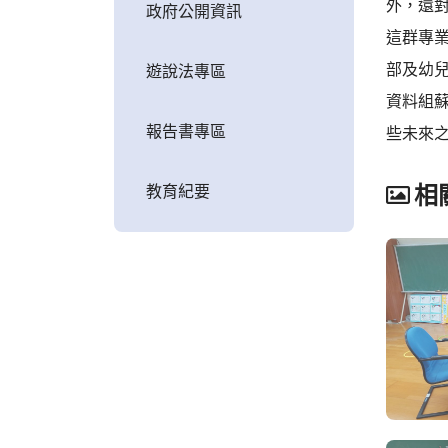
外，還對
政府公開資訊
這群專
部及幼
遊說法專區
資料組
報告書專區
些未來
教育紀要
相