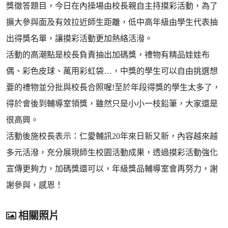
獎徵答題目，今日在內操場由校長親自主持摸彩活動，為了
擴大參與面及有效拉近師生距離，低中高年級由學生代表抽
出得獎名單，讓摸彩活動更加熱絡活潑。
活動的高潮點是校長負責抽出加碼獎，禮物有精品娃娃布
偶、彩色皮球、萬用彩虹袋…，中獎的學生可以自由挑選想
要的禮物並分批與校長合照喔!至於年段得獎的學生太多了，
得於會後到輔導室領獎，雖然只是小小一枝鉛筆，大家還是
很高興。
活動後施校長表示：仁愛輔訊20年來日新又新，內容越來越
多元活潑，充分展現師生校園活動成果，透過摸彩活動強化
宣傳更夠力，加碼獎還可以，年級獎品輔導室會再努力，謝
謝參與，感恩！
相關照片