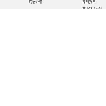
局徽介紹
專門委員
高中職教育科
國中教育科
國小教育科
幼兒教育科
終身教育科
特殊教育科
課程教學科
體育保健科
工程營繕科
秘書室
學生事務室
人事室
會計室
政風室
家庭教育中心