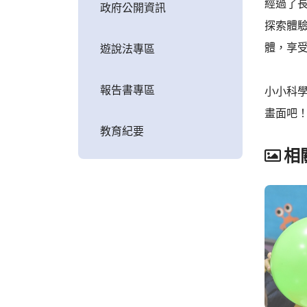
經過了
政府公開資訊
探索體
體，享
遊說法專區
報告書專區
小小科
畫面吧
教育紀要
相