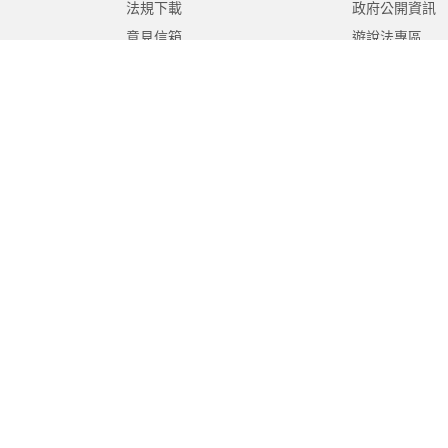
法規下載
政府公開資訊
意見信箱
遊說法專區
報告書專區
教育紀要