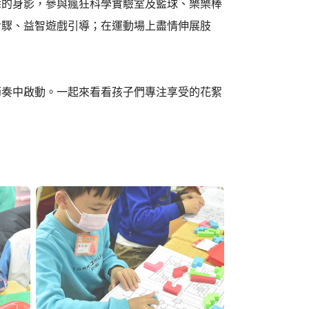
悉的身影，參與瘋狂科學實驗室及籃球、樂樂棒
步驟、益智遊戲引導；在運動場上盡情伸展肢
節奏中啟動。一起來看看孩子們專注享受的花絮