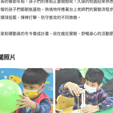
長長的春節年假，孩子們的寒假正要開始呢！久違的校園迎來熟
驗營的孩子們都朝氣蓬勃，熱情地呼應著台上老師們的實驗流程
受運球投籃、揮棒打擊、防守進攻的不同樂趣。
學家和運動員的冬令養成計畫，就在瘋狂實驗、舒暢身心的活動
！
關照片