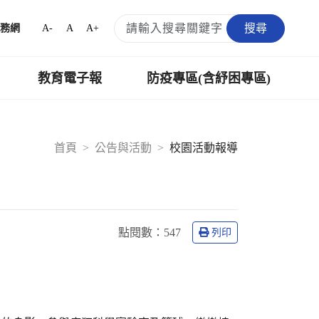
搜尋
A-
A
A+
務網
教育電子報
防疫專區(含紓困專區)
首頁
公告與活動
校園活動報導
點閱數：
547
列印