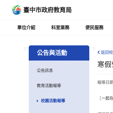
跳
臺中市政府教育局
到
主
要
內
單位介紹
科室業務
便民服務
容
區
:::
:::
公告與活動
返回校
寒假
公告訊息
報導日
教育活動報導
〖一起
校園活動報導