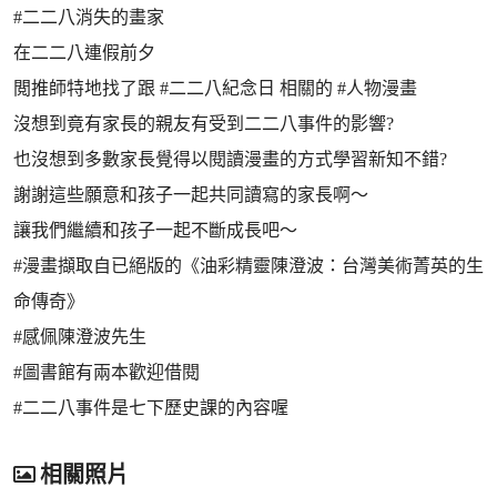
#二二八消失的畫家
在二二八連假前夕
閲推師特地找了跟 #二二八紀念日 相關的 #人物漫畫
沒想到竟有家長的親友有受到二二八事件的影響?
也沒想到多數家長覺得以閱讀漫畫的方式學習新知不錯?
謝謝這些願意和孩子一起共同讀寫的家長啊～
讓我們繼續和孩子一起不斷成長吧～
#漫畫擷取自已絕版的《油彩精靈陳澄波：台灣美術菁英的生
命傳奇》
#感佩陳澄波先生
#圖書館有兩本歡迎借閱
#二二八事件是七下歷史課的內容喔
相關照片