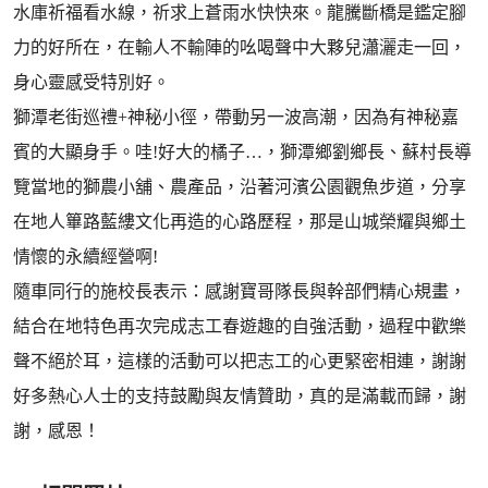
水庫祈福看水線，祈求上蒼雨水快快來。龍騰斷橋是鑑定腳
力的好所在，在輸人不輸陣的吆喝聲中大夥兒瀟灑走一回，
身心靈感受特別好。
獅潭老街巡禮+神秘小徑，帶動另一波高潮，因為有神秘嘉
賓的大顯身手。哇!好大的橘子…，獅潭鄉劉鄉長、蘇村長導
覽當地的獅農小舖、農產品，沿著河濱公園觀魚步道，分享
在地人篳路藍縷文化再造的心路歷程，那是山城榮耀與鄉土
情懷的永續經營啊!
隨車同行的施校長表示：感謝寶哥隊長與幹部們精心規畫，
結合在地特色再次完成志工春遊趣的自強活動，過程中歡樂
聲不絕於耳，這樣的活動可以把志工的心更緊密相連，謝謝
好多熱心人士的支持鼓勵與友情贊助，真的是滿載而歸，謝
謝，感恩！