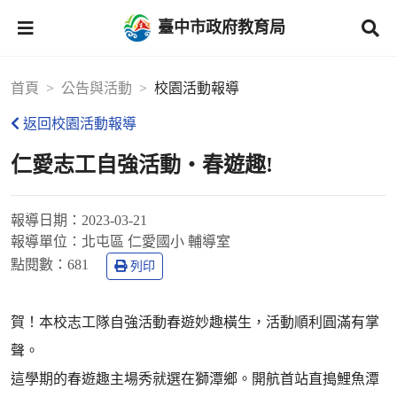
臺中市政府教育局
首頁
公告與活動
校園活動報導
返回校園活動報導
仁愛志工自強活動‧春遊趣!
報導日期：
2023-03-21
報導單位：
北屯區 仁愛國小 輔導室
點閱數：
681
列印
賀！本校志工隊自強活動春遊妙趣橫生，活動順利圓滿有掌
聲。
這學期的春遊趣主場秀就選在獅潭鄉。開航首站直搗鯉魚潭