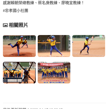
感謝賴朝榮總教練、蔡名庚教練、廖曉宜教練！
#忠孝國小社團
相關照片