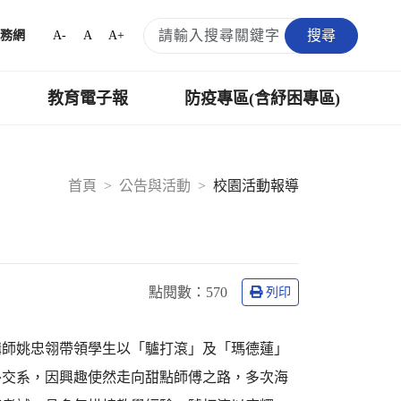
搜尋
A-
A
A+
務網
教育電子報
防疫專區(含紓困專區)
首頁
公告與活動
校園活動報導
點閱數：
570
列印
講師姚忠翎帶領學生以「驢打滾」及「瑪德蓮」
外交系，因興趣使然走向甜點師傅之路，多次海