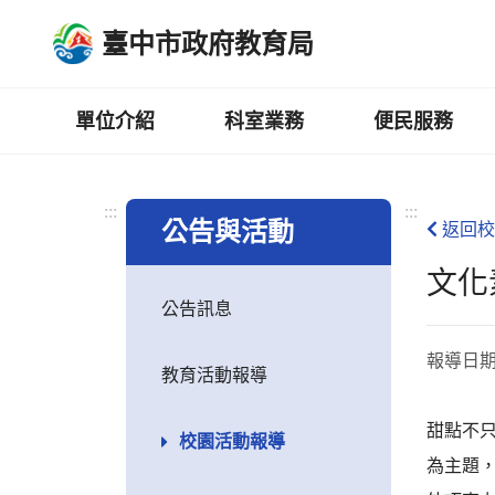
跳
臺中市政府教育局
到
主
要
內
單位介紹
科室業務
便民服務
容
區
:::
:::
公告與活動
返回校
文化
公告訊息
報導日
教育活動報導
甜點不
校園活動報導
為主題