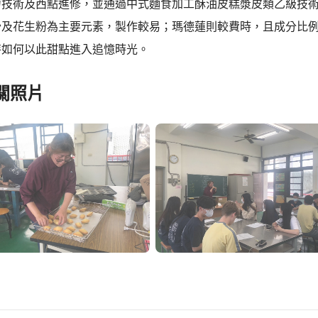
力技術及西點進修，並通過中式麵食加工酥油皮糕漿皮類乙級技
沙及花生粉為主要元素，製作較易；瑪德蓮則較費時，且成分比
特如何以此甜點進入追憶時光。
關照片