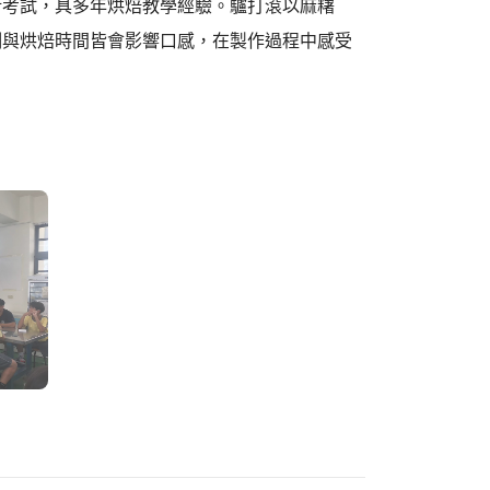
術考試，具多年烘焙教學經驗。驢打滾以麻糬
例與烘焙時間皆會影響口感，在製作過程中感受