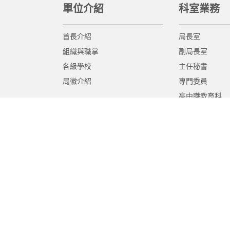
單位介紹
科室業務
首長介紹
局長室
組織與職掌
副局長室
各級學校
主任秘書
局徽介紹
專門委員
高中職教育科
國中教育科
國小教育科
幼兒教育科
終身教育科
特殊教育科
課程教學科
體育保健科
工程營繕科