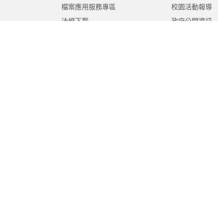
檔案應用服務專區
校園活動報導
法規下載
政府公開資訊
意見信箱
遊說法專區
報告書專區
教育紀要