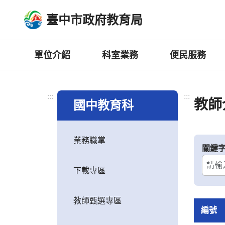
跳
臺中市政府教育局
到
主
要
內
單位介紹
科室業務
便民服務
容
區
:::
:::
教師
國中教育科
業務職掌
關鍵
下載專區
教師甄選專區
編號