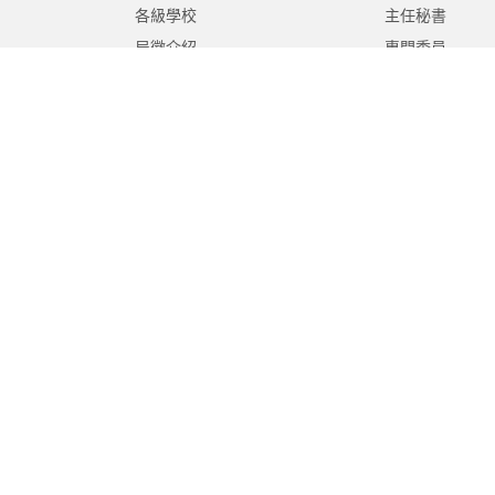
各級學校
主任秘書
局徽介紹
專門委員
高中職教育科
國中教育科
國小教育科
幼兒教育科
終身教育科
特殊教育科
課程教學科
體育保健科
工程營繕科
秘書室
學生事務室
人事室
會計室