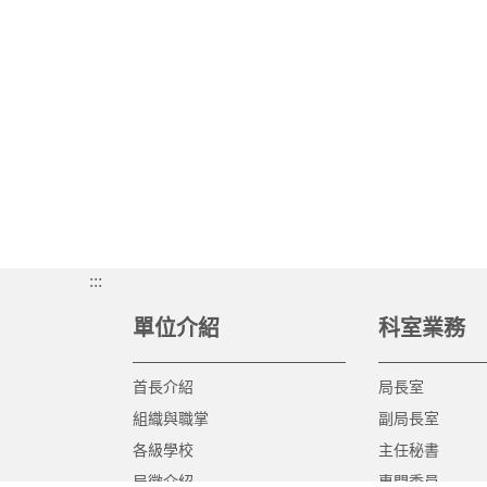
:::
單位介紹
科室業務
首長介紹
局長室
組織與職掌
副局長室
各級學校
主任秘書
局徽介紹
專門委員