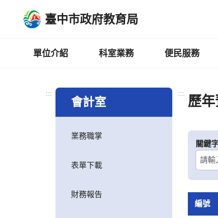
跳
臺中市政府教育局
到
主
要
內
單位介紹
科室業務
便民服務
容
區
:::
:::
歷年
會計室
業務職掌
關鍵
表單下載
財務報告
編號