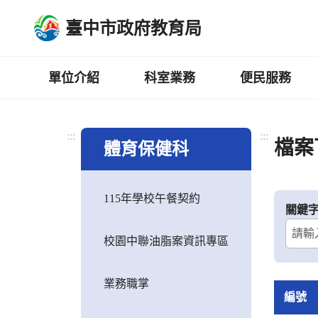
跳
臺中市政府教育局
到
主
要
內
單位介紹
科室業務
便民服務
容
區
:::
:::
檔案
體育保健科
115年學校午餐契約
關鍵
校園中聯油脂案資訊專區
業務職掌
編號