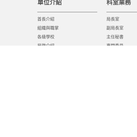
單位介紹
科室業務
首長介紹
局長室
組織與職掌
副局長室
各級學校
主任秘書
局徽介紹
專門委員
高中職教育科
國中教育科
國小教育科
幼兒教育科
終身教育科
特殊教育科
課程教學科
體育保健科
工程營繕科
秘書室