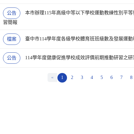
本市辦理115年高級中等以下學校運動教練性別平
公告
習簡報
臺中市114學年度各級學校體育班班級數及發展運
檔案
114學年度健康促進學校成效評價前期推動研習之研
公告
«
1
2
3
4
5
6
7
8