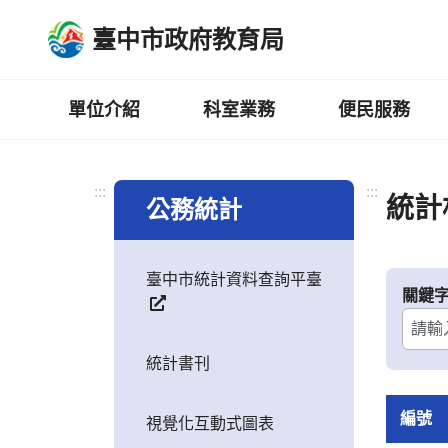
跳
臺中市政府教育局
到
主
要
內
單位介紹
科室業務
便民服務
容
區
:::
:::
統計
公務統計
臺中市統計資料查詢平臺
關鍵
統計書刊
編號
視覺化互動式圖表