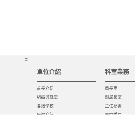
:::
單位介紹
科室業務
首長介紹
局長室
組織與職掌
副局長室
各級學校
主任秘書
局徽介紹
專門委員
高中職教育科
國中教育科