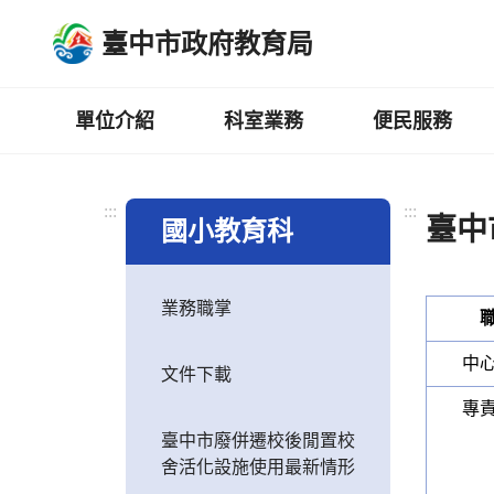
跳
臺中市政府教育局
到
主
要
內
單位介紹
科室業務
便民服務
容
區
:::
:::
臺中
國小教育科
業務職掌
中
文件下載
專
臺中市廢併遷校後閒置校
舍活化設施使用最新情形