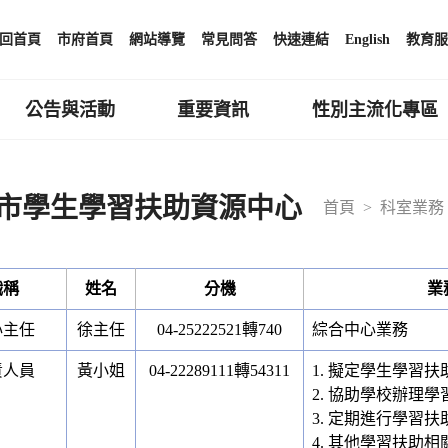
回首頁
市府首頁
網站導覽
常見問答
快速連結
English
教育服
公告與活動
重要資訊
性別主流化專區
市學生學習扶助資源中心
首頁
科室業務
職稱
姓名
分機
業
心主任
徐主任
04-25222521轉740
綜合中心業務
責人員
黃小姐
04-22289111轉54311
1. 擬定學生學習
2. 協助學校辦理
3. 定期進行學習
4. 其他學習扶助