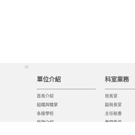
:::
單位介紹
科室業務
首長介紹
局長室
組織與職掌
副局長室
各級學校
主任秘書
局徽介紹
專門委員
高中職教育科