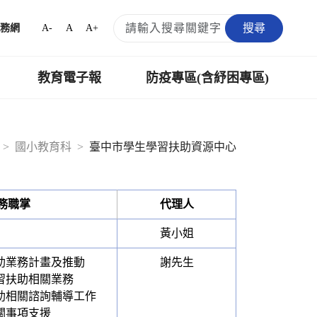
搜尋
A-
A
A+
務網
教育電子報
防疫專區(含紓困專區)
國小教育科
臺中市學生學習扶助資源中心
務職掌
代理人
黃小姐
扶助業務計畫及推動
謝先生
學習扶助相關業務
扶助相關諮詢輔導工作
相關事項支援