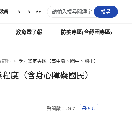
搜尋
A-
A
A+
務網
教育電子報
防疫專區(含紓困專區)
教育科
學力鑑定專區（高中職、國中、國小）
業程度（含身心障礙國民）
點閱數
：2607
列印