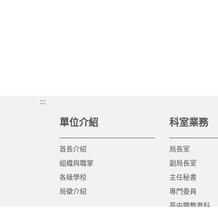
:::
單位介紹
科室業務
首長介紹
局長室
組織與職掌
副局長室
各級學校
主任秘書
局徽介紹
專門委員
高中職教育科