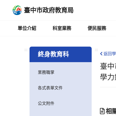
跳
臺中市政府教育局
到
主
要
內
單位介紹
科室業務
便民服務
容
區
:::
:::
終身教育科
返回學
臺中
業務職掌
學力
各式表單文件
公文附件
相