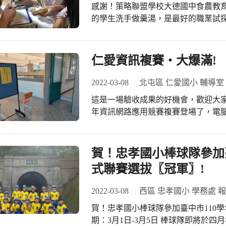
感謝！策略聯盟學校大德國中食農教育
通常較會主動安心投入，與其他成員
的學生洗手做羹湯，是最好的職業試探
開始了，這是我的大發現與小分享，
育校本課程，因為兩校只隔著一條小
生得以依既定課程前往大德菜圃耕作
收…，每個環節都讓學生深刻體驗到一
仁愛資訊複賽‧大爆滿!
不敢碰土，抓蟲，拔雜草，經過幾次
架豆棚，挑菜收成分裝，動手煮原味火
2022-03-08
北屯區 仁愛國小 輔導室
校系統性課程架構的銜接，讓學習不侷
這是一場驗收成果的好機會，歡迎大家一起來。 學生一個接一個
都可以是永續小英雄，成為學校發展環
年資訊網路應用競賽複賽登場了，電
教育強調，食材從產地到餐桌，親近
位，學校從初賽中挑出代表，報好爆
買到學生種的菜，現在種的菜都不賣
王道，這次參與人數大爆發。 教務處
謝大家!
升學習動機與熱力，看到學生資訊能
賀！忠孝國小棒球隊參加
動，這些參賽選手除了上課認真學習
式聯賽選拔〖冠軍〗!
典範。 教務蔡主任表示:學校資訊課
訊老師的辛勤指導中，學生的進步都
2022-03-08
西區 忠孝國小 學務處 
定與鼓舞，大家加油!
賀！忠孝國小棒球隊參加臺中市110學年
期：3月1日-3月5日 棒球隊即將於四