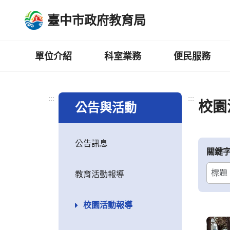
跳
臺中市政府教育局
到
主
要
內
單位介紹
科室業務
便民服務
容
區
:::
:::
校園
公告與活動
公告訊息
關鍵
教育活動報導
校園活動報導