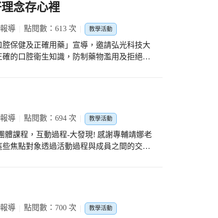
諧的氛圍、整體禮貌的品格態度等，都是影響
好理念存心裡
是賽後慶功~放鬆心靈的陪伴與支持! 躲避球
不大，動作易學，是多數人可參與的活動。而
 報導
點閱數：613 次
教學活動
球、擲準、瞬間移位與轉身的身體協調能力、
口腔保健及正確用藥」宣導，邀請弘光科技大
球運動中，須注意球體的移動，並判斷「躲」
正確的口腔衛生知識，防制藥物濫用及拒絕毒
注意力的集中，增強敏捷度和應變能力。 躲
的戲劇演出，除了宣揚
需要。而比賽是以智取勝，而非以力取勝的比
確用藥5大核心能力、反毒新知、染毒4徵兆
「團隊合作」，而非只靠明星球員「單打獨
隨地都要保持正向，才會有更多朋友親近，更
有助於探索未來人生的方向。躲避球運動所產
人的心中，並體現於生活中實踐。 楊照培
欺女」等，是可透過教學策略和比賽規則而予
校園三好運動，該校辦理系際盃創意比賽，學
 報導
點閱數：694 次
、鎮宇老師、憲聰組長、梅如老師、郁芬老師
教學活動
創意特色，戲劇張力十足充分展現「做好事、
球技巧穩定訓練，以及所有協助指導的主任及
團體課程，互動過程-大發現! 感謝專輔靖娜老
此感動更多人，建立正向觀念，實踐於日常生
持必勝堅定的信念，營造全力以赴的決心與贏
這些焦點對象透過活動過程與成員之間的交流
水淋漓的快感，就像陽光帶來的希望，一直不
健康又快樂。 此次課程主要藉由成員從實際
別自身人際互動歷程，讓遊戲不只是遊戲，玩
衛機轉，進而帶入更深一層心理思考，提供學
法並發揮其內在自我潛能。 帶團的靖娜專輔
課程，希望學生在社交技巧、語言溝通表達、
 報導
點閱數：700 次
教學活動
夠有實質上的幫助與進展。由於成員在遊戲中