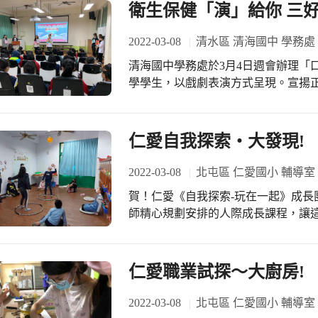
調兵遣將持球攻擊的熟練度、認真和
衛生保健「演」給你 三
表現的因素。嚴格的督促與要求，為的
運動的好處在於器材簡單，場地受限
2022-03-08
清水區 清海國中 學務處
且能培養多方面的能力，例如：傳接
清海國中學務處於3月4日週會辦理「
分工操作、運用規則取勝等。在躲避
學學生，以戲劇表演方式呈現。宣揚
的時機與「避」的方式，此訓練有助於
品技巧宣導，最後進行最受學生歡迎的有獎徵答。 學生精彩
避球的運動量很大，容易滿足學童的
口腔健康與健康息息相關之外，也把正
賽，可增長啟迪智慧發展。球賽是靠
等融入表演中。希望大家生活中隨時
仁愛自我探索‧大發現!
鬥」取勝，藉此可以培養團隊意識，
多好事發生。讓積極正向心態，長存每個
生的負面影響，如「強凌弱」、「男
主任表示，弘光科大與本校共同推動
2022-03-08
北屯區 仁愛國小 輔導室
以消彌的。 感謝智楷主任、英帥組長
生透過戲劇演出，展現社區志工服務
平日晨光時間紮實核心肌群體能及擲
賀！仁愛《自我探索-玩在一起》成長
說好話、存好心」的感動。希望能藉
老師們。賽程場場皆是硬仗，唯有秉
師精心規劃安排的人際成長課程，讓
活。
球的精神，才能在比賽中盡情享受汗
探索自我，進而達到認識自我的目標：
斷努力向前邁進~加油???!!!
操作人際互動遊戲過程，探索成員個
樂只是媒介，可以讓成員卸下自我防
仁愛職業試探～大廚房!
生學習在與他人相處互動時，有更多方
表示：透過此次以遊戲為主軸的團體
2022-03-08
北屯區 仁愛國小 輔導室
團隊合作分享及解決問題能力上，能