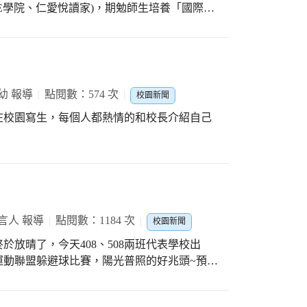
E學院、仁愛悅讀家)，期勉師生培養「國際
愛輔訊以16版展現仁愛多元的一面：從校長刊頭
享外，幼兒園及各年級作品的呈現更拉近師生
版面，可見全校師生在校內外各項競賽中，屢
校長表示：仁愛輔訊18年來在家長會經費挹注
套印再到彩色印製，一路走來都是配合時潮及
幼 報導
點閱數：574 次
校園新聞
教育合夥人的親師橋樑。希望透過輔訊將學校
在校園寫生，每個人都熱情的和校長介紹自己
言人 報導
點閱數：1184 次
校園新聞
放晴了，今天408、508兩班代表學校出
運動聯盟躲避球比賽，陽光普照的好兆頭~預祝
用在一時」，比賽除了鍛鍊健康身心、強化防
機，團隊合作的士氣、彼此眼神動作的默契、