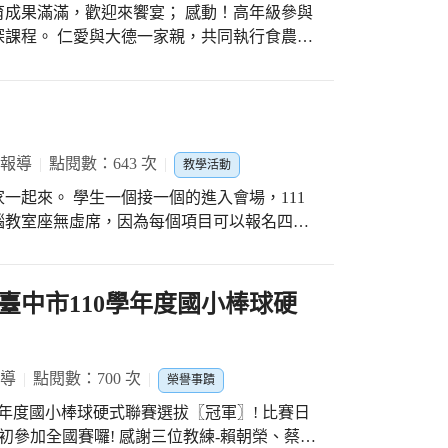
成果滿滿，歡迎來饗宴； 感動！高年級參與
產生互動，讓自己的潛能得以充分發揮。課程
課程。 仁愛與大德一家親，共同執行食農教
謝謝大家！
巷子，彼此進出交通十分順暢又安全，仁愛學
，從整地育苗、翻土播種、鋤草施肥、分批採
分耕耘、一分收穫的道理。 小朋友從一開始
後，練就一番武藝，施有機肥，抓蟲抓蝸牛，
鍋，樣樣行，完全符合108課綱精神。兩個學
 報導
點閱數：643 次
教學活動
限教室，在邁向嶄新的2022年，每一位孩子
的進入會場，111
境教育的重要夥伴。 學務楊主任表示：食農
腦教室座無虛席，因為每個項目可以報名四
大自然，人與環境和諧，以前老師們還有機會
滿，成績結果不重要，增加學生參與機會才是
，全部留著自己吃，因為加入烹飪課程了，謝
佑銓組長肯定每位學生的好表現，藉著比賽提
力能大大進步，歸功於大家的關愛與實際行
臺中市110學年度國小棒球硬
外，更能利用課後自我練習，是我們學習的好
程採系統化設計，每個學年訂定能力指標，在資
可以被看見，這種自我趨力學習精神，值得肯
報導
點閱數：700 次
榮譽事蹟
度國小棒球硬式聯賽選拔〖冠軍〗! 比賽日
月初參加全國賽囉! 感謝三位教練-賴朝榮、蔡名