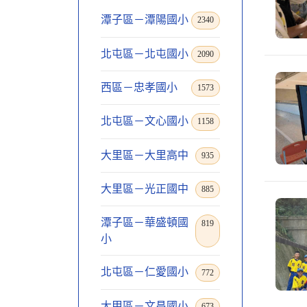
潭子區－潭陽國小
2340
北屯區－北屯國小
2090
西區－忠孝國小
1573
北屯區－文心國小
1158
大里區－大里高中
935
大里區－光正國中
885
潭子區－華盛頓國
819
小
北屯區－仁愛國小
772
大甲區－文昌國小
673