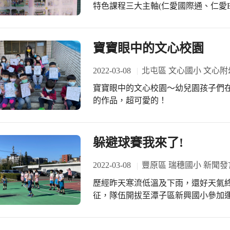
特色課程三大主軸(仁愛國際通、仁愛
力」的世界觀。 這期(第36期)的仁
語出發，家長會長及各處室的專文分
距離，尤其是榮譽榜部分就佔了三個
寶寶眼中的文心校園
創佳績，留下戰績輝煌的新紀錄。 施
中推陳出新，從彩色到黑白、到雙色
2022-03-08
北屯區 文心國小 文心附
學生的學習脈動前進，冀盼成為學校
寶寶眼中的文心校園～幼兒園孩子們
近況大公開!且與您分享，感恩！
的作品，超可愛的！
躲避球賽我來了!
2022-03-08
豐原區 瑞穗國小 新聞發
歷經昨天寒流低溫及下雨，還好天氣終於
征，隊伍開拔至潭子區新興國小參加
過關斬將、榮獲佳績。「養兵千日，
疫準備之外，更是驗收成果的最佳時