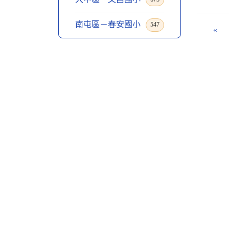
南屯區－春安國小
547
«