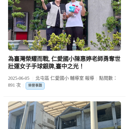
為臺灣榮耀而戰, 仁愛國小陳惠婷老師勇奪世
壯運女子手球銀牌,臺中之光！
2025-06-05
北屯區 仁愛國小 輔導室 報導
點閱數：
891 次
榮譽事蹟