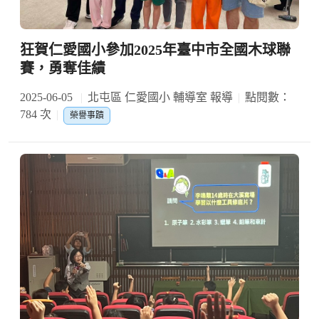
狂賀仁愛國小參加2025年臺中市全國木球聯
賽，勇奪佳績
2025-06-05
北屯區 仁愛國小 輔導室 報導
點閱數：
784 次
榮譽事蹟