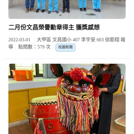
二月份文昌榮譽勳章得主 獲獎感想
2022-03-01
大甲區 文昌國小 407 李宇安 603 徐鉅翔 報
導
點閱數：579 次
校園新聞