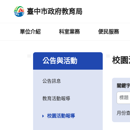
跳
臺中市政府教育局
到
主
要
內
單位介紹
科室業務
便民服務
容
區
:::
:::
校園
公告與活動
公告訊息
關鍵
教育活動報導
月份
校園活動報導