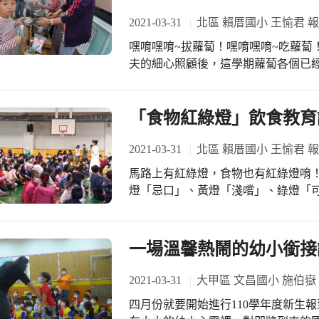
宣導的目的。 感謝張字和午餐秘書、陳琳菁衛生組長、林淑玲老師、潔達午餐廠商
2021-03-31
北區 賴厝國小 王愉君 
李貞方營養師、張喬雯衛管、李麗華
嘿唷嘿唷~拔蘿蔔！嘿唷嘿唷~吃蘿蔔！ 開心菜園上學期初種下的白蘿蔔，經過
讓活動順利圓滿完成，大家辛苦了，
夫的細心照顧後，這學期蘿蔔各個已
拔蘿蔔的快感，每根拔起都是驚奇與驚喜。 接著到班上，小朋友體驗削
一起煮白玉蘿蔔湯，加入家長贊助的
味就上桌了，2個大湯鍋喝光光，一
「食物紅綠燈」飲食教育
農夫了解種子到餐桌歷程，碗上那屬
回味無窮，也希望小朋友能藉此更加珍
2021-03-31
北區 賴厝國小 王愉君 
力採收的成果，變成桌上佳餚，親手
馬路上有紅綠燈，食物也有紅綠燈唷
夫種出來的蔬果，讓學童愛上蔬菜，
燈「忌口」、黃燈「淺嚐」、綠燈「
處理、烹調的樂趣，並學會安全使用
選擇健康食物唷！
原貌原味，強化品嚐及感官教育，引
一場溫馨熱鬧的幼小銜接
2021-03-31
大甲區 文昌國小 施伯嶽
四月份就要開始進行110學年度新生