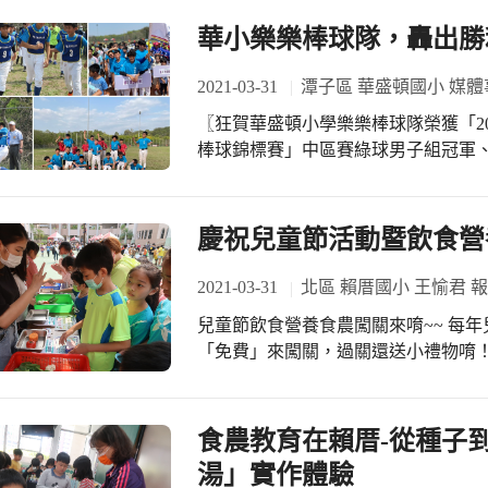
華小樂樂棒球隊，轟出勝
2021-03-31
潭子區 華盛頓國小 媒體
〖狂賀華盛頓小學樂樂棒球隊榮獲「202
棒球錦標賽」中區賽綠球男子組冠軍、綠球女子組季
里)棒壘球場好不熱鬧！華盛頓小學樂
自中部各縣市各校的好手切磋球技。 這次的比賽對於初試啼聲的華小小女將們來
說，可說是初生之犢不畏虎，由一到
慶祝兒童節活動暨飲食營
領下，不僅拿下了關鍵勝利，還獲得了第三名的好成績
斬將，到了最後兩場決賽更是精彩刺
2021-03-31
北區 賴厝國小 王愉君 
轉的壓力，成功守住比數，奪下勝利抱回冠
兒童節飲食營養食農闖關來唷~~ 每年兒童節營養師都會設計營養闖關活動讓小朋友
說是體能運動校隊的成果收穫月，感
「免費」來闖關，過關還送小禮物唷
帶隊協助，讓樂樂棒球隊也能轟出勝
友你知道你一天應該吃多少份量的蔬
營養師設計了「多吃蔬菜」的關卡，
的青菜量300公克(=3份)【1份=1
食農教育在賴厝-從種子
朋友秤出來的同時也看到大概一天應
湯」實作體驗
導多吃青菜不挑食的好習慣。小朋友