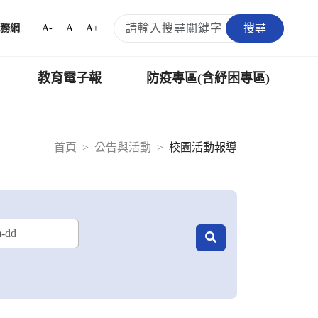
搜尋
A-
A
A+
務網
教育電子報
防疫專區(含紓困專區)
首頁
公告與活動
校園活動報導