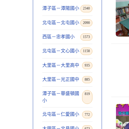
潭子區－潭陽國小
2340
北屯區－北屯國小
2090
西區－忠孝國小
1573
北屯區－文心國小
1158
大里區－大里高中
935
大里區－光正國中
885
潭子區－華盛頓國
819
小
北屯區－仁愛國小
772
大甲區－文昌國小
673