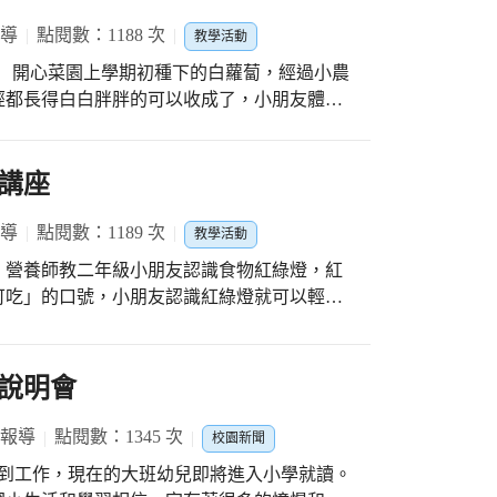
報導
點閱數：1188 次
教學活動
廚媽，還有五年九班4位小幫手的協助與幫忙，
小農
也祝小朋友們兒童節快樂唷。
經都長得白白胖胖的可以收成了，小朋友體驗
皮、切菜、
貢丸和小朋友種的蔥、九層塔提味，香甜好滋
滴不剩，真的實踐零廚餘，經過一系列體驗，小
講座
於自己栽種的蘿蔔湯，應該特別好喝，小朋友
惜食物，養成不浪費的好習慣。 小農夫將努
報導
點閱數：1189 次
教學活動
製作料理，飲食營養教育及烹飪課程配合小農
！營養師教二年級小朋友認識食物紅綠燈，紅
或將蔬菜帶回家與家人分享，一起感受食材前
可吃」的口號，小朋友認識紅綠燈就可以輕鬆
工具處理食材，輕鬆煮，健康吃，認識食物的
導珍惜食物，養成不浪費的觀念。
說明會
 報導
點閱數：1345 次
校園新聞
報到工作，現在的大班幼兒即將進入小學就讀。