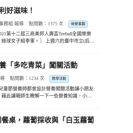
利好滋味！
事務組 報導
點閱數：1375 次
榮譽事蹟
1第十二屆三商美邦人壽盃Teeball全國樂樂
軍。〗 上週六的臺中市立(后
樂棒球隊在春光明媚的好天氣，頂著烈日與來
六年級組成的女兵隊，在幾位高年級學姐的帶
養「多吃青菜」闖關活動
。 男子組比賽則是一路過關
激，每每到了關鍵時刻，孩子們都能頂住被逆
報導
點閱數：1234 次
教學活動
軍，為華小爭取了最高榮耀。 三月份可
謝徐肇徽主任的悉心指導，以及黃永檉老師的
！藉此讓親師生瞭解一下一些營養知識，小朋
利好滋味，成為華小的另一個驕傲。
菜嗎?小朋友往往沒有什麼概念，這次闖關活動
準備了各式各樣蔬菜，請小朋友秤出1天所需要
00公克】就過關了，希望鼓勵小朋友多吃蔬菜，小
到餐桌，蘿蔔採收與「白玉蘿蔔
該要吃的青菜量有多少，有個概念，也藉此宣
和家長一起同樂，大家都玩得很開心，也達到