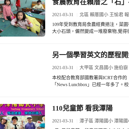
食農教育在賴厝之「石」
都值得了！更希望長大後每位寶貝都能展翅飛翔
師的用心與洪文鍊校長的支持！衷心
2021-03-31
北區 賴厝國小 王愉君 
109年受到教育局食農經費挹注，菜
大小石頭，儼然變成一堆廢棄物,覺得
用的石頭變成漂亮的藝術品，一方面
程的結合。 營養師告訴小朋友何謂「
鴉石頭，作「石」與「食」的情感連結
另一個學習英文的歷程開
菜園石頭！希望每個小朋友就可以化
品。
2021-03-31
大甲區 文昌國小 施伯嶽
本校配合教育部國教署與ICRT合作
「News Lunchbox」已經一年多
教學能夠結合，於是開始有了ICRT有獎徵答的活動。 星
始有獎徵答活動後第一次的朝會。擔
方式，邀請5位有把握回答問題的學
110兒童節 看我潭陽
拿到榮譽卡。由於這個過程可以讓全
答，不過，對台下的學生而言，都是另一次的練習。 這個
2021-03-31
潭子區 潭陽國小 潭陽國
一到六年級的學生們都很熱情參與。