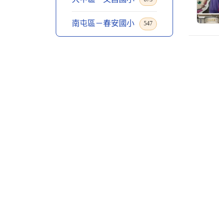
南屯區－春安國小
547