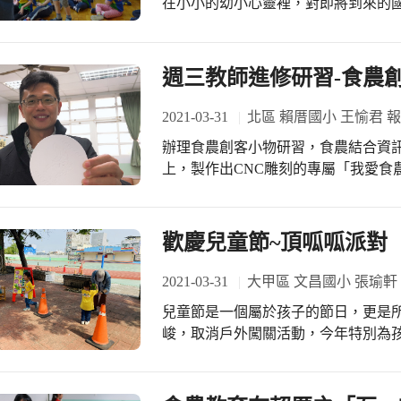
在小小的幼小心靈裡，對即將到來的
號。 星期二下午，本校來到了安心幼兒園進行了一場熱鬧活潑的幼小銜接說明會。
主任利用簡報，把國小學生一天的學
生活，鉅細靡遺的利用照片和詳細有
週三教師進修研習-食農
瞭了小學和幼兒園的不同之處，這是本校到
十多位的幼兒，隨後用許多令人莞爾
2021-03-31
北區 賴厝國小 王愉君 
最高潮。非常感謝安心幼兒園園長的熱情邀約
辦理食農創客小物研習，食農結合資
國小
上，製作出CNC雕刻的專屬「我愛食
農課程，引發對食農的興趣，有機會
歡慶兒童節~頂呱呱派對
2021-03-31
大甲區 文昌國小 張瑜軒
兒童節是一個屬於孩子的節日，更是
峻，取消戶外闖關活動，今年特別為
作為孩子們的兒童節賀禮。 首先，由本園洪園長文鍊為健康兒童頒獎揭開序曲。接
下來，活動派對分成四個關卡由「兒
「許願池」同時進行。 看到每位小朋