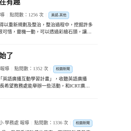
在有趣
追尋自己的夢想。 最後感謝全園老
感謝！
報導
點閱數：1256 次
美感-其他
園得以重新規劃及整治，整治過程中，挖掘許多
很可惜，靈機一動，可以透過彩繪石頭，讓無
也解決多餘的石頭，另一方面也是美術融入課
食農教育」，教小朋友利用簡單的著色工具塗
。 今天首站到2年9班，帶領小朋友一起塗鴉
始了
腐朽為神奇，創造出屬於自己獨一無二的藝術
 報導
點閱數：1352 次
校園新聞
的「英語廣播互動學習計畫」，收聽英語廣播
了。校長希望教務處能舉辦一些活動，和ICRT廣播
期二的兒童朝會，是上週開
任節目的主持人6年級學生王廷峻，利用雙語的
生上台後，依序問每一位同學，答對的學生可以
校學生再把這些問題聽一次，雖然沒能上台回
有獎徵答實施已近二週，
小 學務處 報導
點閱數：1336 次
校園新聞
相信他們在每天收聽廣播的時候，一定會更聚