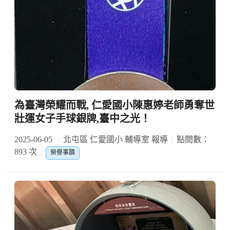
為臺灣榮耀而戰, 仁愛國小陳惠婷老師勇奪世
壯運女子手球銀牌,臺中之光！
2025-06-05
北屯區 仁愛國小 輔導室 報導
點閱數：
893 次
榮譽事蹟