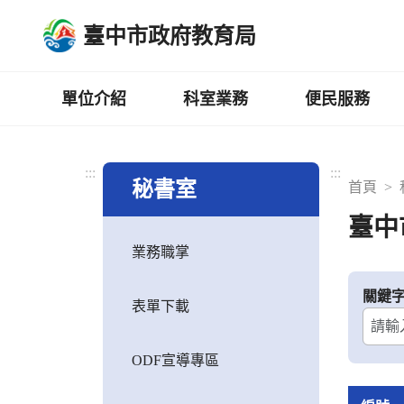
跳
臺中市政府教育局
到
主
要
內
單位介紹
科室業務
便民服務
容
區
:::
:::
秘書室
首頁
臺中
業務職掌
關鍵
表單下載
ODF宣導專區