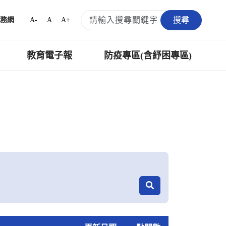
搜尋
A-
A
A+
務網
教育電子報
防疫專區(含紓困專區)