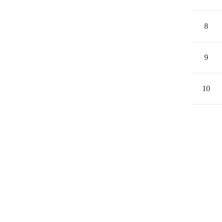
8
9
10