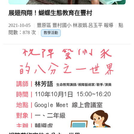
展翅飛翔！蝴蝶生態教育在豐村
2021-10-05
豐原區 豐村國小 林淑娟.呂玉平 報導
點
閱數：878 次
教學活動