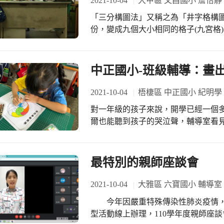
2021-10-04
大甲區 文昌國小 詹怡靜
裡?並且要孩子們把今天的午餐<翠玉白菜>都認真吃
國小座落於多處眷村之中，但隨著眷
則一班一班安排了皇帝出巡，視察各
「三分構圖法」又稱之為「井字格構
感謝說書人透過這樣的活動將眷村文
又竊喜，還真的有一種蒙恩之感，皇帝
份，變成九個大小相同的格子(九宮格
事與歷史記憶永續流傳，並促進大眾
吃午膳，看你們國小的菜色，吃得竟然
使用的構圖手段， 也是最常用的，最符合人視覺思維的方法。 . 這次是攝影社第三
以更深入認識眷村文化。
導師為閱讀大學士，賜書給五年級各班
次上課，孩子們已經對手機平板拍攝
後的壓軸，就是我們的作者 鄭宗弦先
投影片介紹「三分構圖法」的拍攝概
中正國小-班級輔導：畫
活動。為這次的圖推留下美好的足跡。 相信這麼一套針對我們故宮文物為書寫
分割點」的概念，讓孩子們了解一張
的小說，是足以媲美同是穿越主題的
要件，也利用投影片讓孩子們指出範
2021-10-04
梧棲區 中正國小 紀明學
了，穿越故宮一定也可以!
拍攝了文昌國小校景，讓小朋友對於
對一年級的孩子來說，開學已經一個
出一張好照片。 . 接著讓孩子們到校園裡實作拍攝練習，再讓孩子們一起分享自己
爾也能聽到孩子的哭泣聲，輔導室看
拍攝的照片也觀摩別人的作品。有的
始一年級的班級輔導課程來幫助一年級的
的拍下走廊一角，每個視角都創意無限且獨一
輔導教師在課堂上以「大腳丫跳芭蕾
為503洪可芯的攝影作品
主角－貝琳達突破自我、自我鼓勵的
最特別的親師座談會
事的想法，並在一旁引導孩子從自己
最後再拿出小朋友都超級喜歡的繪畫活動－
2021-10-04
大雅區 六寶國小 輔導室
孩子透過繪本說出自己的感受、想法
今年因嚴重特殊傳染性肺炎疫情，
接下來能一直帶著信心與安心，豐富
型活動線上辦理，110學年度親師座