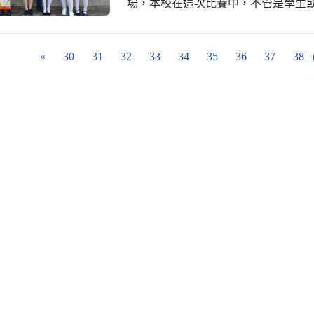
場，本校在這次比賽中，不管是學生或
下獲獎的師生： ※駱詩韻老師榮獲教師組國語朗讀 第二名(進入複賽) ※張瓊文主任
榮獲教師組國語演說 第三名 ※鄧芝穎
晴 榮獲國小學生組作文 第一名 (進入
«
30
31
32
33
34
35
36
37
38
吳主欣 榮獲國小學生組國語朗讀 第二名 (進入複賽) 《指導老師：賴珮菁老師
五年五班張鎧宇 榮獲國小學生組閩南語
文老師》 ※六年二班周妍妮 榮獲國小
淑冠老師》 ※六年二班林祐銓 榮獲國
文主任》 本校選手雖經過『停課不停
的練習從未中斷！開學後，指導教師
都可以看到教師與學生練習比賽的身
本身也是參賽選手的老師，不只要訓
麗的表現，真屬不易!