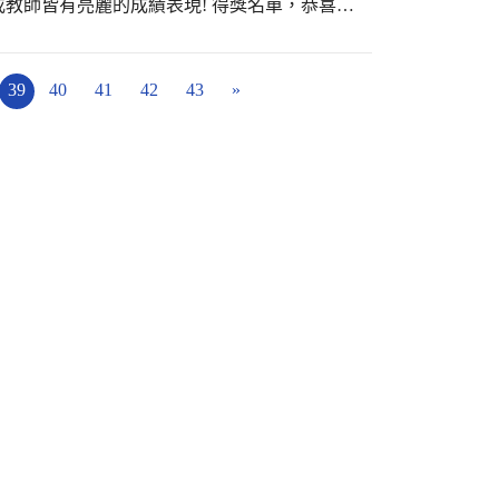
教師皆有亮麗的成績表現! 得獎名單，恭喜以
老師榮獲教師組作文 第三名 ※六年五班呂硯
複賽) 《指導老師：呂信賢老師》 ※六年一班
39
40
41
42
43
»
》 ※
朗讀 第二名 (進入複賽) 《指導老師：龔惠
學生組 國語字音字形 第三名 《指導老師：張
小學生組國語演說 第三名 《指導老師：張瓊
學』無法入校的漫長三個多月的時間，但他們
更緊鑼密鼓的訓練，不管是晨光或午休時間，
影。感謝各項目指導教師的辛勞！這其中還有
練學生還要準備比賽，雙重的壓力下，仍有亮