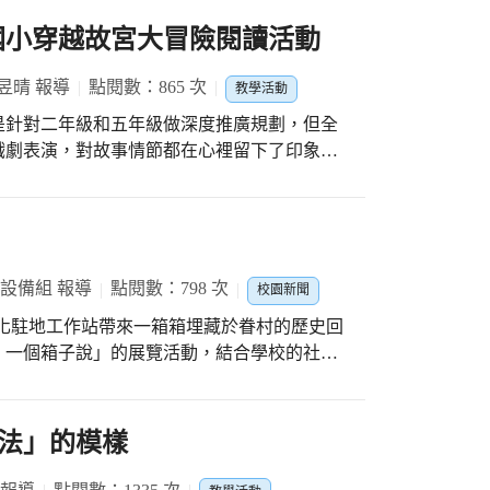
國小穿越故宮大冒險閱讀活動
昱晴 報導
點閱數：865 次
教學活動
是針對二年級和五年級做深度推廣規劃，但全
戲劇表演，對故事情節都在心裡留下了印象，
灌下麻藥，即將慘遭清朝宮刑的千鈞一髮之
劇的渴望。聽圖書館志工說，當天下課時，圖
書，志工被搞得一頭霧水，指著故事迷宮說:
次孩子們不是要找「迷宮」，是要找「故宮」呀!
了紫禁城，輪流請實習老師當臨時演員，或扮
 設備組 報導
點閱數：798 次
校園新聞
出現在紫禁城前。看過了戲劇表演的二年級，
化駐地工作站帶來一箱箱埋藏於眷村的歷史回
聊聊這本書時，也就格外投入了! 因為這套書
，一個箱子說」的展覽活動，結合學校的社
過這些有趣的活動，期待在他們心底種下這本
圖書室布置成眷村
合作，午餐的菜色加
的舊經驗，一趟眷村歷史文化的探索就此展
白飯上用海苔撒了螽斯的造型，不但給孩子們
以及說書人本身的生活背景，引領小朋友墜入
法」的模樣
施了玉化咒後變成的模樣，用心的營養師
、挖掘歷史、讚嘆歷史。末了，回歸兒童本
播了一段小梗，要孩子們仔細找找斷掉的觸鬚到底在哪
中結束一場有意義的眷村溯源探索。 建國