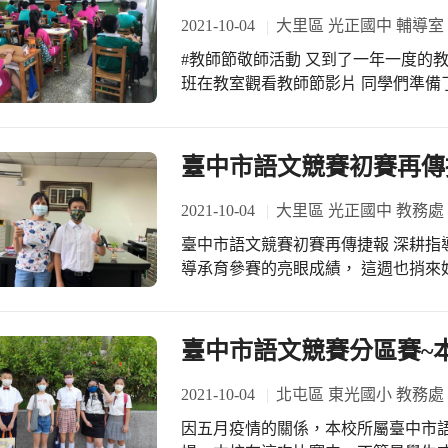
2021-10-04
大里區 光正國中 輔導室
#教師節敬師活動 又到了一年一度的
班在教室觀看教師節影片 同學們準備
地準備蛋糕慰勞辛苦的老師們 光正國
臺中市語文競賽初賽再傳
2021-10-04
大里區 光正國中 教務處
臺中市語文競賽初賽再傳捷報 深耕指
導承育參賽的亮眼成績， 這週也捎來
賽） 近幾年來⋯⋯ 芬芬老師挑戰不同參賽項目、挑戰自己！ 著實是學生的好榜
樣！ 感謝整個光正大家庭支持鼓舞！ 語文競賽捷報頻傳！ 期待10/2、10/3比賽的師
生一樣漂亮出擊！ 相信今年屯區第一， 非光正莫屬！！
臺中市語文競賽分區賽~
正優質保證 #光正的老師和學生好棒
2021-10-04
北屯區 東光國小 教務處
因五月疫情的關係，本校所屬臺中市語