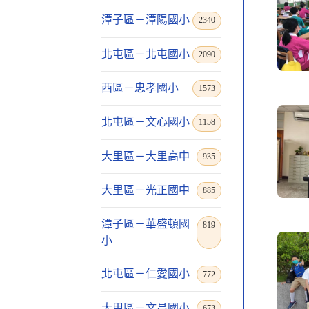
潭子區－潭陽國小
2340
北屯區－北屯國小
2090
西區－忠孝國小
1573
北屯區－文心國小
1158
大里區－大里高中
935
大里區－光正國中
885
潭子區－華盛頓國
819
小
北屯區－仁愛國小
772
大甲區－文昌國小
673