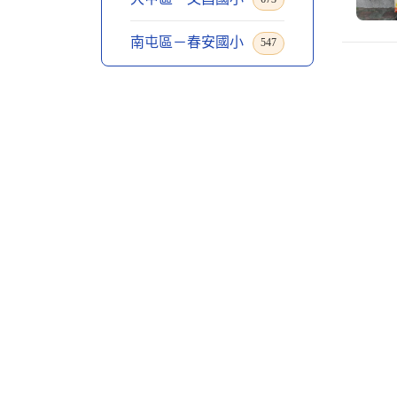
南屯區－春安國小
547