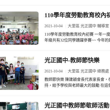
座談會，學校將線上座談會依低、中、高
辦理，有別於以往親師座談會是集中
人比以往多且踴躍。 這次線上親師
110學年度勞動教育校內
談話影片，處室主任也製作了簡報進
會前，先了解學校本學期的重大活動
2021-10-04
大里區 光正國中 輔導室
並不亞於實體會議，一樣是透過簡報
110學年度勞動教育校內初賽 一年一度的勞動教育知識王比賽順利完成 感謝七、八
重要活動的推動；家長們也是聚精會
年級共有32位同學踴躍參賽~~ 今年
學習。 今年親師座談會除了辦理的
全力參加比賽 經過激烈競賽 順利產生前六名的同學 恭喜他們~~~ 第一名802 第二名
許多孩子的身影，因為參加線上會議
703 第三名803 第四名707 第五名708 第六名706 #勞動教育知識
高年級的孩子指導家長如何使用會議
光正國中派出兩隊參賽「搶答都對」與
光正國中-教師節快樂
奇地待在家長身旁，一同參與，這也
情而改變了親師座談會的舉辦方式，
2021-10-04
大里區 光正國中 總務處
家長對教育的熱情。
教師節快樂 陳建穎會長代表家長會，
持，給予學校與老師最大的鼓勵 在這
工小蛋糕 還有每一個辦公室小家電 
有喔!! 有家長會的關懷真是幸福!! #
光正國中教師節敬師活動