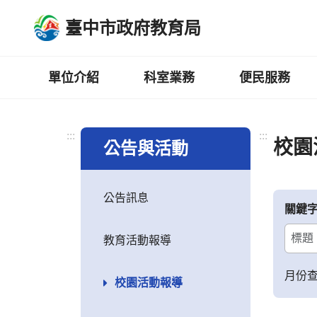
跳
臺中市政府教育局
到
主
要
內
單位介紹
科室業務
便民服務
容
區
:::
:::
校園
公告與活動
公告訊息
關鍵
教育活動報導
月份
校園活動報導