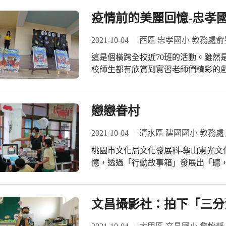
疫情前的美麗回憶-忠孝
2021-10-04
西區 忠孝國小 教務處俞
這是個橫跨全校近70班的活動。雖然
校師生都有欣賞到實習老師們精彩的
尤其我們刻意將故事停在主角阿志被
際，吊足孩子們的胃口，引起他們追
書館前發生了小暴動，一堆孩子跑來問
戀戀眷村
迷宮嗎?迷宮在那裡! 搞了半天，這
二年級的孩子們，我們在圖書館布置
2021-10-04
清水區 建國國小 教務處
成皇帝，或扮成宮女，或扮成螽斯，
桃園市文化局文化發展科-龜山憲光文
見到劇中演員特別興奮開心，聽我導讀
憶，透過「行動故事箱」發展出「聽
沒有注音，對二年級孩子是挑戰，透
會、綜合課程，透過箱子來說清水眷村的故事。 首先，說書人將
書的小種子，等到時機成熟了，相信就會萌芽了! 我們和午餐部
的歷史場景，結合小朋友對眷村園區
了一道<翠玉白菜>料理，並在全校的
開。透過對「眷村」一詞的歷史意義
文昌攝影社：拍下「三分
帶來驚喜，更能回味故事中的高娃被
眷村的歷史脈絡中，接著爬梳理歷史
JenChun Huang，還在空中廣
色，來一場應景的降落傘大賽，在歡笑聲