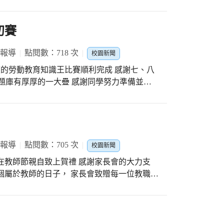
年段，分別在9月14日至9月16日三天晚上
一天辦理，這次在彙整參加回條時，發現參加
座談會，學校特地錄製了校長及家長會長的
初賽
行相關的業務報告，以便家長們在與老師座談
及規定。即便是線上會議，老師們的準備工作
 報導
點閱數：718 次
校園新聞
或是直接口述，讓家長們更了解班級的教學及
神地聆聽老師們的報告，關心孩子們在學校的
的題庫有厚厚的一大疊 感謝同學努力準備並盡
方式不同，在各班的線上會議中，也看到了
必須以孩子的帳號密碼登入，所以看到許多中
王市賽就在這周末 #
的留言或舉手功能，以及低年級的孩子們很好
「光正好棒」加油 #抱回兩萬元吧！
是此次會議中的另一番面貌。 雖然因為疫
隔閡了彼此的距離，但卻澆不熄學校、老師及
 報導
點閱數：705 次
校園新聞
在教師節親自致上賀禮 感謝家長會的大力支
個屬於教師的日子， 家長會致贈每一位教職員
真是幸福又周到 無微不致的祝福連警衛先生也
光正國中