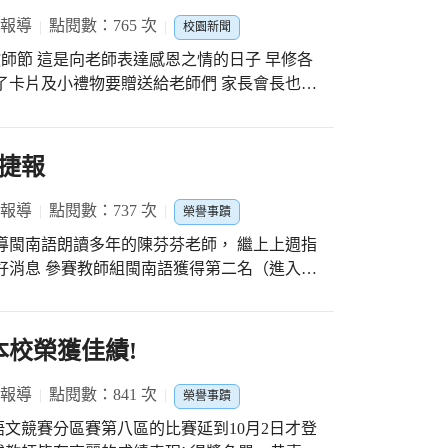
 報導
點閱數：765 次
校園新聞
教師節 這是向老師表達感恩之情的日子 早修各
了卡片及小禮物要贈送給老師們 家長會長也特
中在這裡向各位老師致上最高的敬意
捷報
 報導
點閱數：737 次
榮譽事蹟
導閩南語朗讀多年的陳芬芬老師， 繼上上週指
好消息 參賽教師組閩南語獲得第二名（進入複
 #光正老師最用心 #就讀光
本校榮獲佳績!
棒
 報導
點閱數：841 次
榮譽事蹟
文競賽分區賽第八區的比賽延到10月2日才登