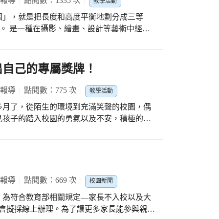
 報導
點閱數：1335 次
光光呢! 五年級的孩子們，我們
教學活動
村改建，年輕一代對於眷村印象已日漸模糊。
班用膳情況，孩子們看到皇帝出現民間，害羞
圖」，就是把長度和高度平衡地劃分成三等
化推廣至年輕世代，傳承世代記憶，讓眷村故
視察後，忍不住對孩子們說: 「朕到現在還沒
)。 是一種在攝影、繪畫、設計等藝術中經常
參與保存在地知識記憶，讓就讀建國的學童得
比皇帝還好啊!」皇帝接著宣聖旨，任命各班
，讓班上的孩子們都能夠閱讀到這本書。 最
的熟悉度穩定許多，也越拍越上手。老師先用
生親臨學校，為孩子們做專題演講並開放簽書
念，也介紹了所謂的「黃金分割線」、「黃金
出自己的專屬獎牌！
題材
看起來舒服的作品，拍攝時首先應該那些基本
橋梁書「神奇樹屋」，樹屋都出了五十幾本
例照片中的三分線所在位置。當然老師也預先
 報導
點閱數：775 次
教學活動
學校的景象，那些角度也可以運用三分法，拍
多月了，從陌生的環境到充滿笑聲的校園，偶
見孩子的踏入校園的勇氣以及不安，積極的開
拍下自己班導師，有的拍下校園的永信亭，有
孩子，能更有自信的融入校園生活。 首先
無二。 . 期待下次的攝影課。 Ps:圖五
」的繪本，用生動活潑的方式，帶領孩子看見
故事，接著邀請孩子在課堂上說出自己聽完故
的身上找答案、建立同學間彼此正向的回應，
畫出屬於自己的專屬獎牌～ 看見一年級
 報導
點閱數：669 次
校園新聞
，且在獎牌中畫出自我肯定的色彩，希望孩子
為符合教育部相關規定—家長不入校以及大
國小生活。
談會擬採線上辦理。為了讓更多家長能參與親師