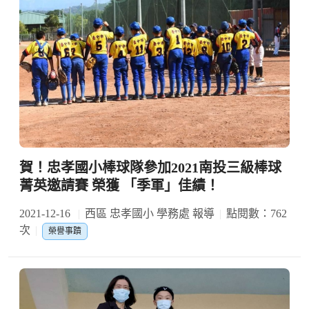
賀！忠孝國小棒球隊參加2021南投三級棒球
菁英邀請賽 榮獲 「季軍」佳績！
2021-12-16
西區 忠孝國小 學務處 報導
點閱數：762
次
榮譽事蹟