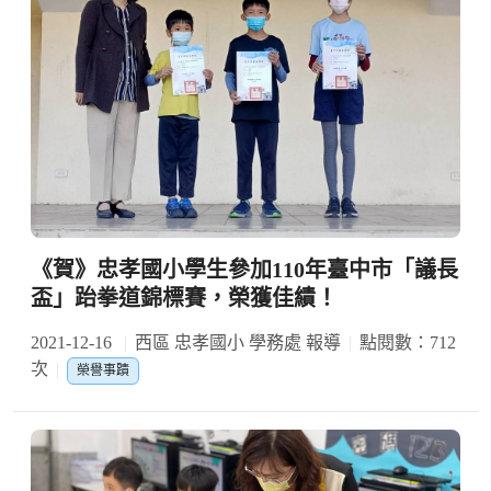
《賀》忠孝國小學生參加110年臺中市「議長
盃」跆拳道錦標賽，榮獲佳績！
2021-12-16
西區 忠孝國小 學務處 報導
點閱數：712
次
榮譽事蹟