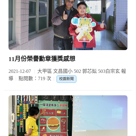
11月份榮譽勳章獲獎感想
2021-12-07
大甲區 文昌國小 502 郭芯妘 503白宗玄 報
導
點閱數：719 次
校園新聞