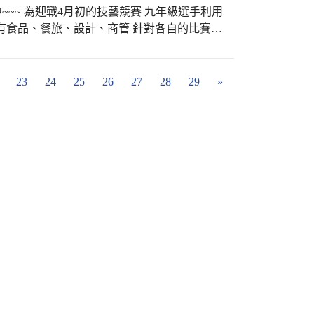
上閃耀出幸福的光芒，就覺得我們的付出跟堅
中~~~ 為迎戰4月初的技藝競賽 九年級選手利用
我們的努力、真誠與付出，給光正實質的肯定
有食品、餐旅、設計、商管 針對各自的比賽項
 特別感謝台中市閱讀輔導團的用心安排，請
望可以讓作品越來越好~~~ 請全校師生、家長
光正團隊，感謝型男主任的用心指導與一路上
把勁囉！！！
斷進化 超級感謝所有光正的貴人以及全校老師的
23
24
25
26
27
28
29
»
 #光正國中 #全國閱讀磐石獎 #優質閱讀課
 #特色校本課程 #閱讀理解表達力