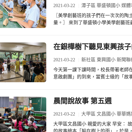
仍需家長協助檢查。 #3/27(六)上午11:00-12:00IE國際教育班招生說明會歡迎前往聆
與爸爸媽媽合照，秀芳老師也特別準
2021-03-22
潭子區 華盛頓國小 媒體
聽
術創作，除了作品完成的那份成就與
〖美學創藝班的孩子們在一次次的陶
們希望透過這樣的活動傳達給家長與
量。〗 來到了華盛頓小學美學創藝班最熟悉又期待的陶土專題課程，這一次陶藝家
蘇秉康老師帶著五年級的孩子們進行了
程一開始，老師先為大家介紹青蛙頭部、
創作時間，孩子們在第一節課時先練
在銀樺樹下聽見東興孩子
入了擬人法，為青蛙加入角色與動作。 有人為青蛙戴上了皇冠，或是繫上紳士
足的領結，有的青蛙捧著一束花，還
2021-03-22
新社區 東興國小 新聞聯
造更生動的情境氛圍，孩子們還製作
今天第一課下課時間，校長帶著老師在
有趣，令人不覺莞爾一笑。
意啟劇團」的到來，當賓士級的「故事
團員們一下車，便受到東興孩子們熱情
此，教務處羅忠良組長特地邀請「台
樺樹下說故事，團員們手舞足蹈、生
晨間說故事 第五週
時而模仿故事主角的不同聲線，讓故
有不一樣聽故事的感受；故事志工們
2021-03-22
大甲區 文昌國小 華華媽
孩子與他人相處之道，孩子們個個看
大甲區文昌國小 親愛的大家 早安： 故事的第五週，教室窗外的雨恰巧呼應著今天
體，熱情的想出手幫忙傷心的大灰熊。
的故事繪本「躲在樹上的雨」，於是