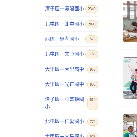
潭子區－潭陽國小
2340
北屯區－北屯國小
2090
西區－忠孝國小
1573
北屯區－文心國小
1158
大里區－大里高中
935
大里區－光正國中
885
潭子區－華盛頓國
819
小
北屯區－仁愛國小
772
大甲區－文昌國小
673