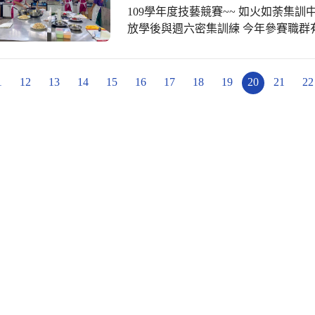
界共好！ 每每看到孩子們在閱讀時臉
109學年度技藝競賽~~ 如火如荼集訓
持是值得的！ 衷心祈禱評審們能看見
放學後與週六密集訓練 今年參賽職群
讓我們將優質的閱讀課程繼續延續下去
目加緊練習 一次又一次的重覆演練 希
了北新國中閱讀一哥茂松主任來輔導
為選手們加油打氣吧~ 選手們！！加
的陪伴，讓我們的文案與ppt一直不
1
12
13
14
15
16
17
18
19
20
21
22
支持和家長會的全力應援，超級愛您們！
程 #密逃密逃 #尬電正學堂 #社群共備