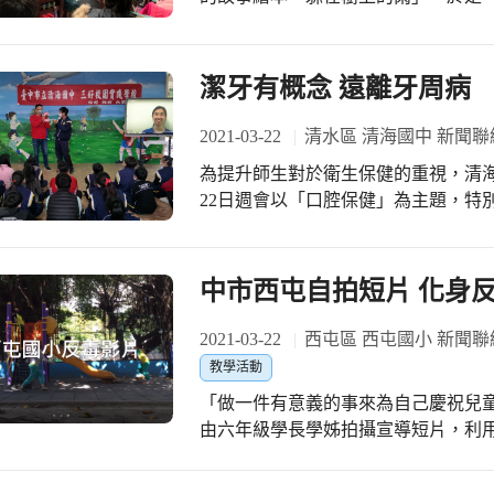
三隻小蜜蜂從相處的經驗中學會「分
情的旅程。 常年住在地洞裡的鼴鼠摩爾，每年總是最期待那一場夏天午後的大雷
為「分享與尊重」，反而能擁有更多
雨，可是，他等了好久好久，好幾天
原本是好朋友的三隻小蜜蜂，都想要
著，鼴鼠摩爾就這樣一個不小心睡著
潔牙有概念 遠離牙周病
好朋友卻因為「自私」與「爭奪」變
啪啦的雨聲將牠驚醒，摩爾一個箭步
一定要變成是自己的，如果能和大家一
陽光燦爛的大晴天，只有身旁的小草
2021-03-22
清水區 清海國中 新聞聯
是一齣輕鬆帶孩子體會「分享」和「
難過。黑熊知道後，牠決定要幫助小
的傳遞，也最能餵養孩子的心，更能
為提升師生對於衛生保健的重視，清
大樹底下，請摩爾站好後，黑熊便奮
條式的訓誡或規範，就能達到寓教於
22日週會以「口腔保健」為主題，特
啦嘩啦地掉落在黑熊與摩爾身上，他
孩子們說給您聽！
口腔衛生。 吳志城組長首先指出許多人年紀輕輕就有牙周病的困擾，往往是沒有正
擁抱，笑得樂開懷，彷彿全世界的美好此刻都在牠
確清潔口腔所造成的，所以治療及預
彙越來越多，在故事中有看到好幾個
慣。他提供「貝氏刷牙法」，提醒學
中市西屯自拍短片 化身
內而外想要，此時的動力是源源不絕
讓正確刷牙概念能夠深植學生心中。 最後他指出大部分學生都抱怨「5歲就會刷
期盼能認識更多的文字，好能自在的
牙」、「吃完東西常刷牙」、「每天
2021-03-22
西屯區 西屯國小 新聞聯
習的方向出來了，那我們就彼此陪伴
法用錯了，事倍功半。注意潔牙的細
息的力量中吧！ 感謝所有孩子、老師們及每一位故事媽媽們，在每一次的相聚與故
教學活動
乾淨，並於每半年定期回診檢查，確
事裡，努力豐富彼此，也更有意識地
「做一件有意義的事來為自己慶祝兒童
更近一些，一次比一次更有力量地攜
由六年級學長學姊拍攝宣導短片，利
片當作是兒童節禮物，送給學弟妹觀
做起，許自己一個健康快樂的未來! 教師陳婷珊表示，透過拍影片當網紅的動