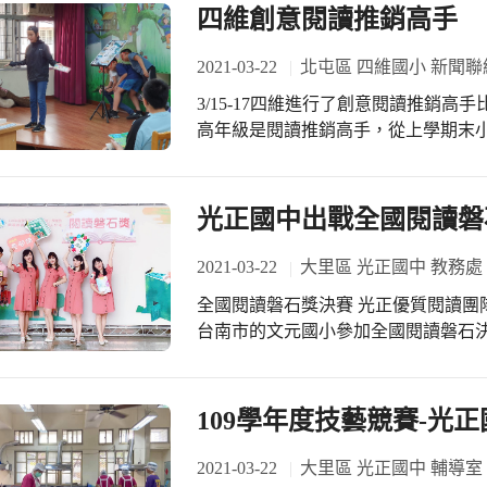
發想，帶領班上學生分組製作「反毒
四維創意閱讀推銷高手
的影片剪輯技術，介紹毒品的種類、
教導學生發揮創作反毒標語，從練習
2021-03-22
北屯區 四維國小 新聞聯
三個月時間，完成拍攝反毒宣導短片，並將
3/15-17四維進行了創意閱讀推銷
游祥裕表示，課堂上老師播放的反毒
高年級是閱讀推銷高手，從上學期末
「拉K一時，尿布一世」，因為一時
用有限時間的加緊練習，不負眾望，
重受創，還會造成膀胱的損傷，而終身包尿布。 學生廖丞
習到如何幫助身邊的朋友遠離毒品，
光正國中出戰全國閱讀磐
到法律制裁，千萬不要接觸毒品。 另一名反毒大使、學生許凱翔表示，他這次扮
演校園中受到誘惑的學生，因為好奇
2021-03-22
大里區 光正國中 教務處
糖果、飲料、咖啡包、果凍、跳跳糖
如何向毒品Say NO，保護自己。 校長蘇仁彥表示，學校努力營造一個「安全無虞、
全國閱讀磐石獎決賽 光正優質閱讀團
健康無毒」的學習環境，希望藉由同
台南市的文元國小參加全國閱讀磐石決
片，發揮相互學習與正向影響，將反
努力與準備。文案、PPT、文字稿、Q
領下，筱玲主任、紘瑋組長、閱推玉芬
資料時，盤點了學校為推動閱讀所做的
109學年度技藝競賽-光
讀素養是108課綱所希望孩子可以學
閱讀文本的技巧，透過多元文本閱讀
2021-03-22
大里區 光正國中 輔導室