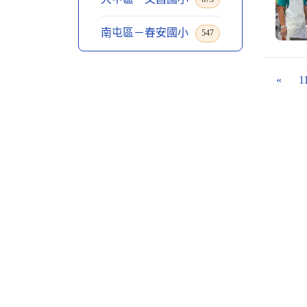
南屯區－春安國小
547
«
1