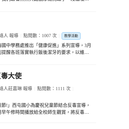
享」，藉著志工們生動的演出讓孩子瞭解到因
無形的價值；這個故事雖然簡單卻很有意義，
都過去了，也不見雨精靈降落大地，等著、想
將美麗的花、葉子、蘋果據為己有；而這三個
了。不知道睡了多久，突然，睡夢中一陣啪啦
得非常不快樂，直到他們瞭解到想要的東西不
咻咻地衝到地面上。可是，摩爾看到的依然是
起分享，大家都開心，自己也會更快樂！ 這
上還留有一些雨珠，這讓摩爾感到相當地沮喪
絡人 報導
點閱數：1007 次
尊重」的生命教育故事，透過戲劇絕對是溫暖
教學活動
摩爾，想讓牠開心。於是他帶著摩爾來到一棵
引發孩子共鳴，進而領略分享的真諦，毋須教
海國中學務處推出「健康促進」系列宣導，3月
力的搖晃著大樹，這時，大樹葉子上的雨珠嘩
樂的目的。您多久沒有聽故事了？來東興，讓
別提醒各班落實執行飯後潔牙的要求，以維護
們被躲在樹上的雨淋得全身濕透，開心的互相
們的眼前。 隨著孩子們認識的字
防牙周病的關鍵，在於養成良好口腔衛生習
孩子會跟著唸繪本中的文字。果然，當孩子由
生正確刷牙，並於講解後，請學生上台演練，
反毒大使
的，想看更多、想聽更多、想讀更多，更有著
翱翔於故事之神帶給我們的美好故事。自主學
有刷牙」…等，可是還是有滿口蛀牙。可見方
絡人莊嘉琳 報導
點閱數：1111 次
滋養，慢慢地茁壯於故事帶給我們種種生生不
節，搭配牙線的使用，牙齒才能刷到徹底清潔
保口腔健康。
陪伴每一個來到眼前的孩子，一起讓我們的心
節!」西屯國小為慶祝兒童節結合反毒宣導，
手前進。
用早午修時間播放給全校師生觀賞，將反毒短
賞，分享反毒知識，希望將反毒的意識從校園
機