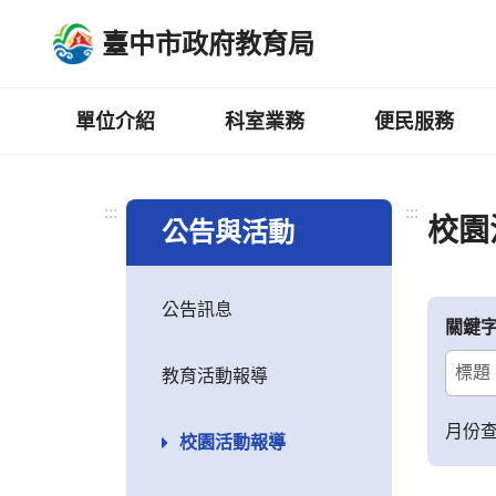
跳
臺中市政府教育局
到
主
要
內
單位介紹
科室業務
便民服務
容
區
:::
:::
校園
公告與活動
公告訊息
關鍵
教育活動報導
月份
校園活動報導