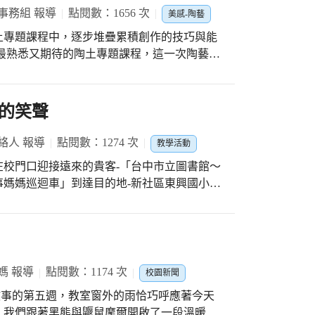
備小禮物送給完成創作的小朋友。親子一起藝
事務組 報導
點閱數：1656 次
美感-陶藝
喜悅之外，創作過程中的互動與交流，更是我
土專題課程中，逐步堆疊累積創作的技巧與能
孩子的信念。
「青蛙陶土--池塘交響樂」的造型製作。課
身體與四肢的捏塑技巧與製作方法。 到了
習了「角蛙」的基本形態捏塑；第二堂課則加
的笑聲
感十
有青蛙翹起了腿，正在享用著美食呢！為了營
絡人 報導
點閱數：1274 次
教學活動
了荷葉與池塘小生物。每個作品都相當生動又
校門口迎接遠來的貴客-「台中市立圖書館～
媽媽巡迴車」到達目的地-新社區東興國小，
的迎接。 東興國小的寶貝們最愛聽故事，因
中市立圖書館故事志工～意啟劇團」在本校銀
動演出，時而配上隨著情節起伏的肢體動作，
事情節栩栩如生的縈繞在聽眾耳際，讓孩子們
透過詼諧逗趣與唱作俱佳的戲劇演出，來提醒
媽 報導
點閱數：1174 次
校園新聞
得目不轉睛，笑聲連連，甚至隨著劇情扭動身
 「這是誰的呢？」故事中擬人化的大灰熊與
，我們跟著黑熊與鼴鼠摩爾開啟了一段溫暖友