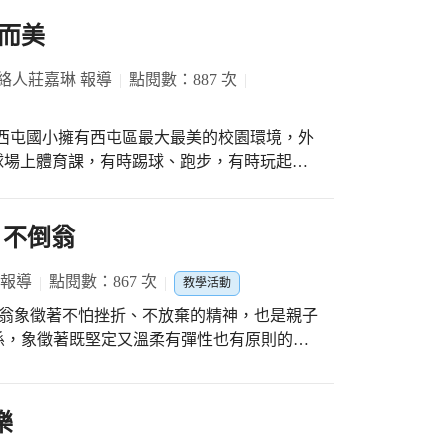
而美
絡人莊嘉琳 報導
點閱數：887 次
西屯國小擁有西屯區最大最美的校園環境，外
球場上體育課，有時踢球、跑步，有時玩起大
教育大學國際教
說明: 1.仿效美國國小課程安排，教授發音、
育等課程，透過沉浸式的美語環境學習，期許
 不倒翁
.使用活潑且自然的方式學習基礎課程(發音、閱
，提倡手腦並用(實驗、美術、體育、音樂)，培
 報導
點閱數：867 次
教學活動
。 3.聘請經驗豐富之專業外籍老師以教授母
為班級雙導師，提昇孩子美語學習效能。 4.
係，象徵著既堅定又溫柔有彈性也有原則的親
閱讀小書的習慣， 課後還可藉由(親子)共
5.實施學習分級一至六年級，寒、暑假開辦生
。利用時下流行的扭蛋作為不倒翁身體基底，
家長無須擔心中間接續問題。 6.課內以英文
不倒翁的身體及臉部表情，經過巧手的黏貼與
樂
業時間，並督促學生盡量完成國小課業，課後