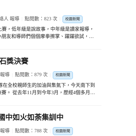
宣導」，利用健康課學習的反毒知識和電腦課
樣態、危害健康和拒毒技巧等相關資訊，同時
寫腳本、背台詞、排演到面對鏡頭演出，花費
絡人 報導
點閱數：823 次
校園新聞
影片放置網路YouTube流傳分享。 學生
高手比賽，低年級是說故事，中年級是讀家報導，
動畫宣導影片，印象最深刻的反毒口號就是
小朋友和導師們個個摩拳擦掌、躍躍欲試，利
的好奇而嘗試吸食毒品，一旦上癮，身心靈嚴
在比賽當天與賽的小朋友們表現的可圈可點。
浩說，拍攝短片讓我學
告誡吸毒或販毒的後果是害人又害己，也會受
石獎決賽
而誤用毒品，發現新興毒品種類繁多，偽裝成
 報導
點閱數：879 次
校園新聞
、巧克力等推陳出新的包裝食品，並從中學到
隊在全校親師生的加油與集氣下，今天南下到
儕的語言與創意，以活潑生動的視角拍攝影
賽。 從去年11月到今年3月，歷經4個多月的
毒意識深耕在校園中。在兒童節前夕，祝福西
&A，前後修改近100次！！ 在祥宜校長的帶
屯國小每個孩子健康成長、快樂學習! #歡迎點閱--西屯國小校園影片頻道觀賞喔!
老師、導師靜芬老師一起齊心努力 在做文案
努力，深深被全校老師們的付出所感動。 閱
正國中如火如荼集訓中
到的能力，透過閱讀策略教學，我們讓孩子學會
，深化解決問題的能力，進而鏈結全球，與世
 報導
點閱數：788 次
校園新聞