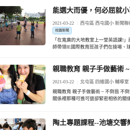
能選大而優，何必屈就小
2021-03-22
西屯區 西屯國小 新聞聯
校園新聞
「在寬廣的大地教室上一堂英語課!」
師帶領IE國際教育班孩子們在操場、
地遊戲，不僅訓練體能，也能開心學習英語。 西屯國小與國立台中
中心聯合辦理IE國際教育班，課程特色
閱讀、寫字、自然、音樂、美術、體
親職教育 親子手做藝術 ~
美語成為孩子的第二、三種語言。 2
讀、寫字、聽、說)與課程知識(自然)
2021-03-22
北屯區 四維國小 輔導室
養孩子的創造力，期許孩子能靜又能動
親職教育 親子手做藝術 ~ 不倒翁 不倒翁象徵著不怕挫折、不放棄的精神，也是親子
語的方式教導台灣學童，並與中籍教師
關係裡那種可進可退卻緊密相依的關
教室內設立班級圖書館，鼓勵孩子養成
子之愛。 本學期的親職教育講座，我們邀請到周秀芳老師為本校的家長及小朋友帶
讀，增進親子互動與孩子的字彙量。 
來一場有趣好玩的親子手做藝術課程
活美語營，讓本課程六年一貫不中斷，
再透過孩子與家長一起創作設計彩繪
陶土專題課程--池塘交響
課程為主軸，每天約有一或二節寫作
裝置，可愛的不倒翁就大功告成。 小朋友拿著親手創作完成的不倒翁作品，開心的