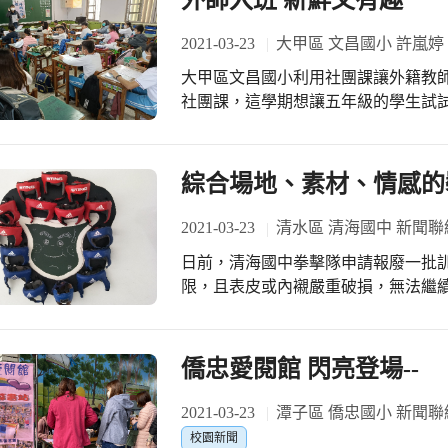
外師入班 新鮮又有趣
2021-03-23
大甲區 文昌國小 許嵐婷
大甲區文昌國小利用社團課讓外籍教
社團課，這學期想讓五年級的學生試
次每週只有40分鐘，，一個班級只上
程內容太深，學生會有挫折感，一方
來回幾次與老師的談話，終於訂下內容。
綜合場地、素材、情感的
籍老師，有的感到陌生，有的不敢發
的表示學生很乖，很守秩序。有許是第
2021-03-23
清水區 清海國中 新聞聯
課，這次，學生因為有了經驗，比較
日前，清海國中拳擊隊申請報廢一批
用有趣的教學方式讓他學到更多的英
限，且表皮或內襯嚴重破損，無法繼
以前比較不會用英語表達，自從外師
丟棄。許多拳擊隊學員路過看到，都
師上課真有用。
汗水和淚水的「老戰友」。 在視覺藝術課程，吳靜穗老師指導學生自由發想，完成
拳擊手套裝置藝術設計後，利用課餘
僑忠愛閱館 閃亮登場--
狀，上色後成為底板。將報廢的拳套
妏儀營養師親自操刀，畫上可愛的臉部表情
2021-03-23
潭子區 僑忠國小 新聞
泰明主任協助安裝於拳擊訓練中心匾
校園新聞