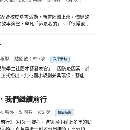
聯絡人僑忠愛閱讀 報導
點閱數：764 次
閱館配合校慶募書活動，新書陸續上架，僑忠故
的故事演繹，舉凡「這是我的」、「很慢很慢
齣叫好叫座的僑忠故事堡劇團精彩劇目，深植
主角大熊張大嘴巴，聲嘶力竭大喊：「這是我
全都被「這是我的」震攝住，不敢有一絲反
會
是，以為他大喊、大叫就可擁有全部的東西。
抗議──只要大熊出現，大家都噤若寒蟬，或是
 報導
點閱數：879 次
教學活動
，只能自己拍手為自己叫好；在廣闊的大森林
童樂學生社團才藝發表會」，因防疫因素，於
媽媽的精彩展演，僑忠孩子領略繪本故事的美
30日正式播出。北屯國小規劃兼具環保、藝能與
讀繪本的想望，作者沒有多說，只讓大熊自己
展能舞台。 節目包羅萬象，有合唱團、樂
走到哪裡都要大喊：「這是我的」；僑忠故事
社團的精湛演出！每位學生卯足全力，自信的秀出
藉由觀賞故事的當下，提醒孩子想想--「這
愛，我們繼續前行
個人的，真的好嗎？比獨佔更好的事是「尊
展演「這是我的」繪本故事引導幼兒園及低年
人 報導
點閱數：972 次
校園新聞
子，最後知道要分享也要尊重其他動物。學生
前行】 3/15(一)賽程，進德國小碰上多年的勁
策略，直至最後一刻才分出勝負，比分18：