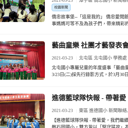
2021-03-23
潭子區 僑忠國小 新聞
校園新聞
僑忠故事堡--「這是我的」 僑忠愛
事媽媽可等不及為孩子們，帶來精彩
的蝸牛」、「大眼怪說故事」…一齣
在僑忠孩子心中。 繪本「這是我的」
的」，所有的動物，不論形體大小，
藝曲童樂 社團才藝發表
抗。而大毛熊也因此喜孜孜的自以為
動物們雖沒有說，但是選擇了無言的
2021-03-23
北屯區 北屯國小 學務處
逃離現場。漸漸的，大熊只能自己玩
北屯國小專屬兒童的年度盛事「藝曲
裡，只剩下自己一個… 透過僑忠故事
3/23日(二)採先行錄影方式，於3月
妙，享受戲劇欣賞的樂趣，更激起閱
健體的系列活動，提供學生多元適性的
覺察和省悟。從大熊的角度思考，他
隊、英語社團、BT Starts及舞蹈
媽媽也沒有多費唇舌，進行說教，只是
屬於個人的亮點與光彩!
進德籃球隊快報 - 帶著
是我的」如果所有的資源都是自己一
重」和「分享」。 愛心志工故事媽媽
2021-03-23
東區 進德國小 新聞聯絡
級學生，藉由觀察森林裡的大熊和兔
體悟分享和尊重的重要品德。
【進德籃球隊快報 - 帶著愛，我們繼續
敵石岡國小，雙方皆以「堅守猛攻」為