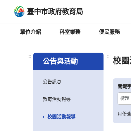
跳
臺中市政府教育局
到
主
要
內
單位介紹
科室業務
便民服務
容
區
:::
:::
校園
公告與活動
公告訊息
關鍵
教育活動報導
月份
校園活動報導