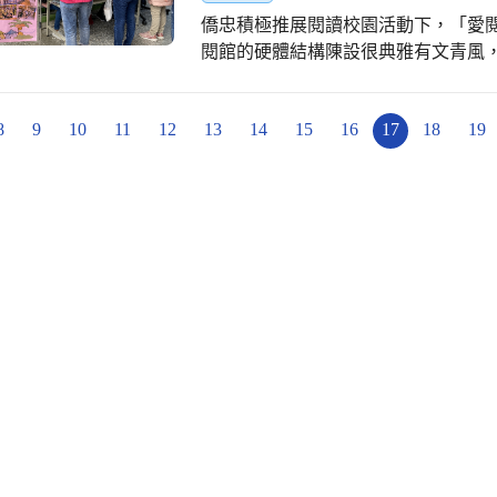
油，成為校園生活中情感的延伸。這
僑忠積極推展閱讀校園活動下，「愛
合師生創作智慧，演繹出全新意象，
閱館的硬體結構陳設很典雅有文青風
到努力的方向。
畢業紀念冊時，把愛閱館列為熱門拍
相信大部分的師生、家長都在六十周
8
9
10
11
12
13
14
15
16
17
18
19
實際募款總額已達預估購置新書的目
「圖書捐款愛心列表」 https://drive.google.
GkW67UI6i7I7P/view 購置
初期全校師生愛心志工，同心協力進
幕幕的情景歷歷在目，感謝辛勤參與
上漾著微笑，心中升起暖暖的冬陽。