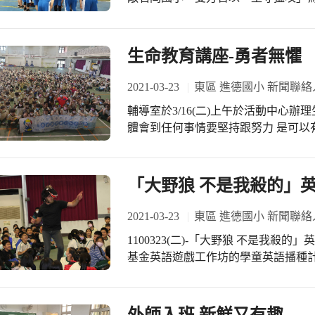
19。雙方球員的拚勁，贏得教練及家
石岡國小帶著我們這份的努力，繼續拚
在檢討會中凝聚共識與力量，期許未
生命教育講座-勇者無懼
力，誓言成為更棒的球隊，在明年打出
練、吳佳蓉教練、張家豪教練等育英國
2021-03-23
東區 進德國小 新聞聯絡
澍祺媽媽、502張子恩爸爸與媽媽今
輔導室於3/16(二)上午於活動中心辦
師、602徐家喆的爸爸與媽媽也親自
體會到任何事情要堅持跟努力 是可以
孩子有愛、真的好幸福！
選手～林佳延（沙士）蒞校精彩的講演
市身心障礙體育總會 #身心障礙運動
「大野狼 不是我殺的」
2021-03-23
東區 進德國小 新聞聯絡
1100323(二)-「大野狼 不是我殺的」英語戲劇開演了-- 本校申請到東碩公益信託教育
基金英語遊戲工作坊的學童英語播種
互動劇，學生從遊戲中學英語，讓英
昇了學習興趣，增進學習效果，戲劇＋