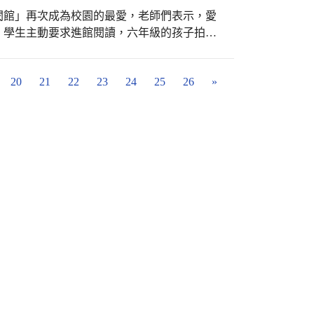
個綜合「場地、素材、情感」的藝術展示，集
閱館」再次成為校園的最愛，老師們表示，愛
內含豐富的精神文化底蘊，相信能激勵學員找
，學生主動要求進館閱讀，六年級的孩子拍攝
照景點，流連其間不捨離開。在書籍添購上，
年校慶時大方慷慨解囊，熱情參與募書活動，
20
21
22
23
24
25
26
»
標。相關的徵信明細，連結校網首頁右下方的
com/file/d/1pC376fTn6gQodqvNsO-
新書經費已到位，相信更能增添愛閱館的書香。 回首整建
行打包、分類、人龍搬書、提供相關建議，一
的僑忠夥伴，今日看著溫馨雅致的愛閱館，臉