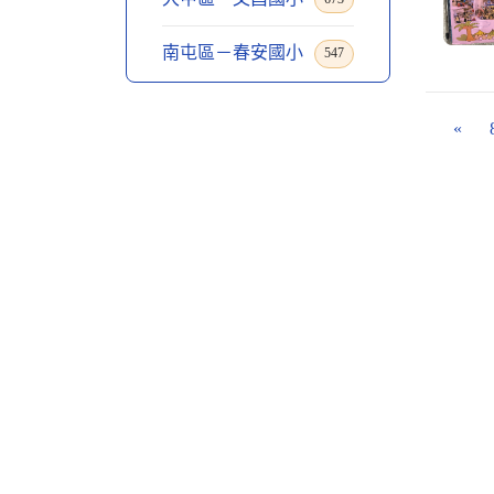
南屯區－春安國小
547
«