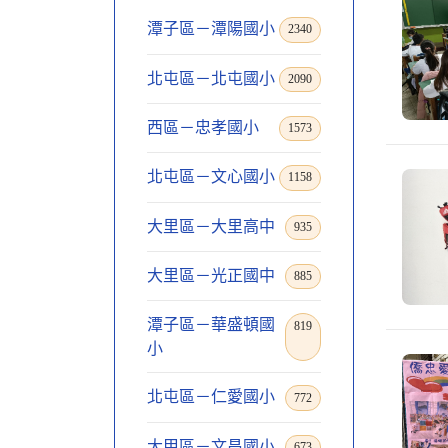
潭子區－潭陽國小
2340
北屯區－北屯國小
2090
西區－忠孝國小
1573
北屯區－文心國小
1158
大里區－大里高中
935
大里區－光正國中
885
潭子區－華盛頓國
819
小
北屯區－仁愛國小
772
大甲區－文昌國小
673