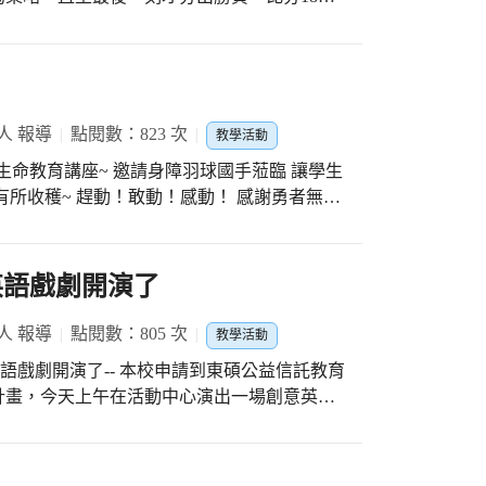
長的讚賞，兩校也展現惺惺相惜的情誼，祝福
下去！ 我們的五年級球員們拭去男兒淚後，
來也能夠繼續帶著今年這份六年級學長的努
更好的表現，讓進德驕傲！ 感謝邱筠庭教
中教練團隊對於籃球隊孩子們的帶領，601陳
人 報導
點閱數：823 次
教學活動
天協助球員的接送。今天陳清萍教練、張宏因老
理生命教育講座~ 邀請身障羽球國手蒞臨 讓學生
到場為孩子們加油！這份情誼，讓我感受到進德
有所收穫~ 趕動！敢動！感動！ 感謝勇者無懼
！ 無冷場全神關注的學生驚嘆連連⋯ #臺中
參與成果發表暨選手演說能力培力計畫
英語戲劇開演了
人 報導
點閱數：805 次
教學活動
計畫，今天上午在活動中心演出一場創意英語
語動起來，藉著與劇團人物的互動學英語，提
遊戲＋互動=快樂學習，YA！