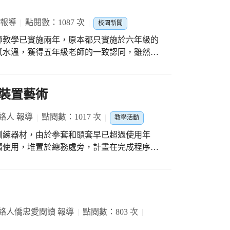
 報導
點閱數：1087 次
校園新聞
師教學已實施兩年，原本都只實施於六年級的
試水溫，獲得五年級老師的一致認同，雖然每
兩次課，但跟老師談上課方式及內容，擔心課
面又想讓學生能有所收穫，一點也不敢輕忽，
 3/15是501班第一次上課，部分學生看到外
裝置藝術
言，上完課與老師討論上課的情況，老師謙虛
一次，學生不太習慣。3/23日是第二次上
絡人 報導
點閱數：1017 次
教學活動
敢於發言，也有趣多了。芷涵同學表示：老師
訓練器材，由於拳套和頭套早已超過使用年
文單字。而天允同學則說除了學習到單字外，
續使用，堆置於總務處旁，計畫在完成程序後
上完課後，比較進步也會用英語表達，覺得外
不捨地拾起把玩，似乎想起這些曾經一起揮灑
時間使用線鋸，將薄木板裁切成拳擊手套形
和頭套改造和組合，固定於底板上。最後由張
，產生畫龍點睛的神奇效果。 成品由李
聯絡人僑忠愛閱讀 報導
點閱數：803 次
額旁，裝置藝術上陳列的器材提醒學員繼續加