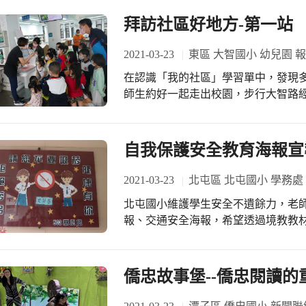
拜訪社區好地方-第一站
2021-03-23
東區 大智國小 幼兒園 
在認識「我的社區」學習單中，發現
師生約好一起走出校園，步行大智路經
館』。 圖書館羅主任及王阿姨親切的替我們解說館內設施，一樓是阿公阿嬤的樂齡
區，二樓則是最適合幼兒園小朋友的
立體書、有遊戲書、有大書....；阿
自我保護安全教育海報宣
步驟後，就可以把書帶回家。 我們將事先準備的問題在Q＆A時間請問館內阿姨，
圖書館可以借幾本書？書可以借多久?
2021-03-23
北屯區 北屯國小 學務處
圖書館可以吃東西嗎? 去圖書館需要付錢
北屯國小維護學生安全不遺餘力，老
時期西塞羅(Cicero)曾說：「一
報、交通安全海報，希望透過境教教
期課程透過與社區的連結，觀察住家
沒有白吃的午餐 」、戒除貪念，遠離
能對友善社區多一分的認識與喜愛，
靈，隨時隨地叮嚀學生身心靈的健康
書，培養閱讀興趣，養成閱讀好習慣
僑忠故事堡--僑忠閱讀的