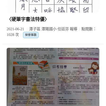
〈硬筆字書法特優〉
2021-06-21
潭子區 潭陽國小 任廷芬 報導
點閱數：
1028 次
榮譽事蹟