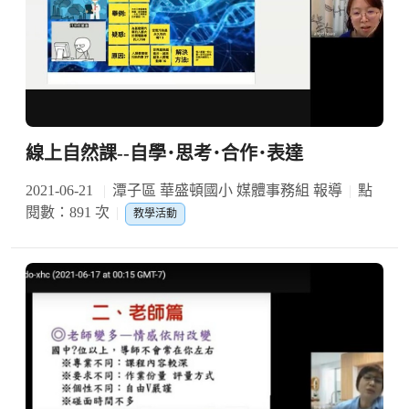
線上自然課--自學･思考･合作･表達
2021-06-21
潭子區 華盛頓國小 媒體事務組 報導
點
閱數：891 次
教學活動