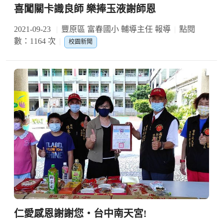
喜闖關卡識良師 樂捧玉液謝師恩
2021-09-23
豐原區 富春國小 輔導主任 報導
點閱
數：1164 次
校園新聞
仁愛感恩謝謝您‧台中南天宮!