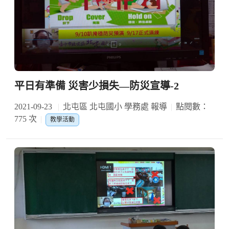
平日有準備 災害少損失—防災宣導-2
2021-09-23
北屯區 北屯國小 學務處 報導
點閱數：
775 次
教學活動