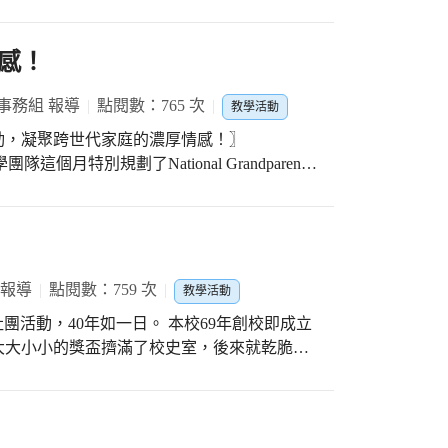
防疫機器人、奇趣動物村、美麗的海洋世界、
讓學生在創作的同時也能思考如何為防疫盡一
感！
事務組 報導
點閱數：765 次
教學活動
動，凝聚跨世代家庭的濃厚情感！〗
之間的情感，也期許孩子們能夠學習表達關懷
到學校慶祝國際祖父母節。今年除了外師提前
片之外，行政團隊還設計了「愛的兌換卷」，
並由中文老師帶領完成，與家人分享、共度溫
 報導
點閱數：759 次
教學活動
年如一日。 本校69年創校即成立
大大小小的獎盃擠滿了校史室，後來就乾脆讓
老教練了，因為秉持著對跆拳道的熱愛及對仁
陪伴著仁愛的學生度過無數個春、夏、秋、
了50來位學生，大家分成好幾組進行活動，陳