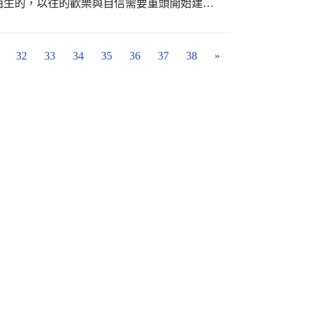
陌生的，以往的歡樂與自信需要重頭開始建立
解特別在今天安排了轉學生輔導。 校長特別
與每位轉學生互動，學生馬上放下緊張的情
今年的轉學生有9名，分別來自各地，不同的
32
33
34
35
36
37
38
»
此我們安排了轉學生輔導活動。專任輔導老師
介紹校的老師、並跟他們說學校有個菲力貓信
一定會回信幫你解決問題喔！ 最後每位小朋
的心情，然後快樂的回教室，今天的輔導活動
小大家庭的孩子都能安心的在立人國小學習，
很快適應立人國小的人事物，很快進入學習狀