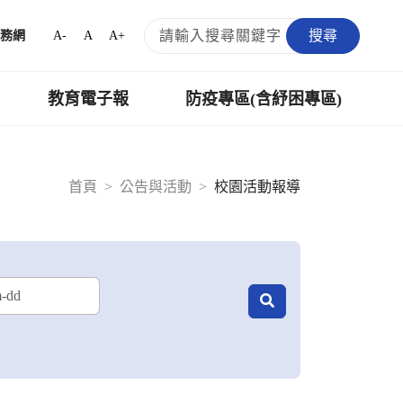
搜尋
A-
A
A+
務網
教育電子報
防疫專區(含紓困專區)
首頁
公告與活動
校園活動報導