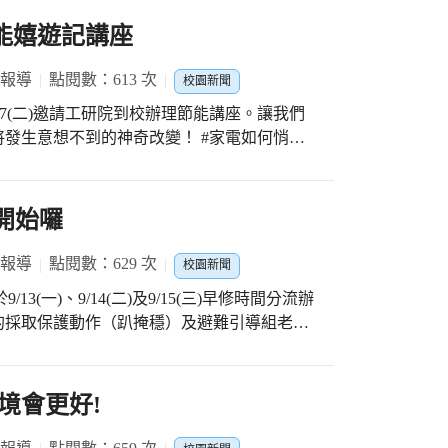
節能嬉遊記講座
 報導
點閱數：613 次
校園新聞
不到的神奇改變！ #家電如何悄悄
機電力占家庭用電約7.4%（家庭年平約用電
灣846萬
算，約有254萬戶家庭有待機節能的潛力，全
 開始囉
 報導
點閱數：629 次
校園新聞
的採取保護動作（趴掩穩）及避難引導組老師
擠、不奔跑、不說話」，讓學童養成自然反
。
境會更好!