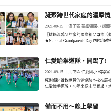
隊以「防疫與生活」為方向，規劃了
銀河太空梭與祈福吊飾等創作主題，
份心力，從作品中展現自己的創意。 賞心悅目的展示和佈置，也為校園防疫新生活
凝聚跨世代家庭的濃厚情
注入了美感與溫度。
2021-09-15
潭子區 華盛頓國小 媒體
〖透過溫馨又甜蜜的國際祖父母節活
★National Grandparents’Day 國際部教學團隊這個月特別規劃了National Grandparent’
Day主題活動，希望凝聚跨世代家庭
與感謝、培養尊老與親老的觀念。 依循國際部歷年來的傳統，上週六我們鼓勵孩子
們穿著與祖父母風格相似的衣服款式
仁愛跆拳道隊‧開踢了!
於課堂中引導孩子們撰寫有溫度的卡
讓孩子們有機會為祖父母獻上心意，
2021-09-15
北屯區 仁愛國小 輔導室
馨的週末時光。
感謝!陳○雄教練賢伉儷協助本校推展社團活動，40
仁愛跆拳道隊，40年來從未間斷過，
學生帶回家當紀念了。 陳教練從國家代表隊選手，變成是國家教練、技術及顧問委
員…，也從年輕小伙子變成有年紀的
愛擁有一份深厚的感情，所以，能夠
備而不用～線上學習
冬。 今天是上課的第一天，內操場來