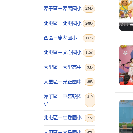
潭子區－潭陽國小
2340
北屯區－北屯國小
2090
西區－忠孝國小
1573
北屯區－文心國小
1158
大里區－大里高中
935
大里區－光正國中
885
潭子區－華盛頓國
819
小
北屯區－仁愛國小
772
大甲區－文昌國小
673