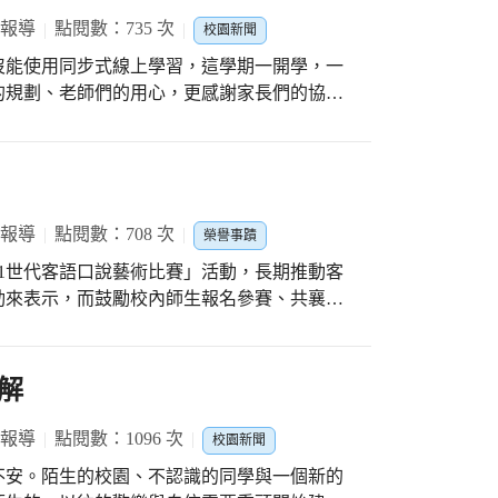
負責，參賽獲獎高手則負責個別動作分享，自
 報導
點閱數：735 次
校園新聞
沒能使用同步式線上學習，這學期一開學，一
些學生得以透過跆拳道練習增強免疫力，謝謝
的規劃、老師們的用心，更感謝家長們的協
 報導
點閱數：708 次
榮譽事蹟
21世代客語口說藝術比賽」活動，長期推動客
動來表示，而鼓勵校內師生報名參賽、共襄盛
由劉盟潭老師攜手其千金劉可樂同學共同組
一鳴驚人，榮獲優等的佳績，學校與有榮焉。
質又別具意義的活動，大明國小也定會有更多
解
起為客語的教育推廣盡一份心力！
 報導
點閱數：1096 次
校園新聞
不安。陌生的校園、不認識的同學與一個新的