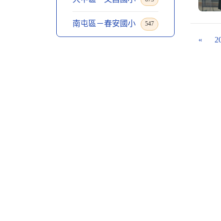
南屯區－春安國小
547
«
2