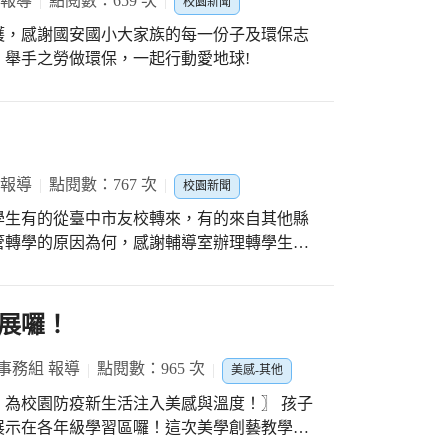
 報導
點閱數：659 次
校園新聞
護，感謝國安國小大家族的每一份子及環保志
舉手之勞做環保，一起行動愛地球!
 報導
點閱數：767 次
校園新聞
學生有的從臺中市友校轉來，有的來自其他縣
管轉學的原因為何，感謝輔導室辦理轉學生輔
大家都來當個快樂的文心寶寶。
展囉！
事務組 報導
點閱數：965 次
美感-其他
校園防疫新生活注入美感與溫度！〗 孩子
展示在各年級學習區囉！這次美學創藝教學團