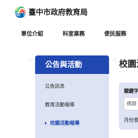
跳
臺中市政府教育局
到
主
要
內
單位介紹
科室業務
便民服務
容
區
:::
:::
校園
公告與活動
公告訊息
關鍵
教育活動報導
月份
校園活動報導