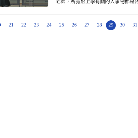
老師，所有跟上學有關的人事物都是
與培養，對於轉學生的不安，輔導室了
準備了小禮物給每一位學生，親切的
緒，接著的輔導活動更加熱絡參與。 
0
21
22
23
24
25
26
27
28
29
30
31
因素轉學，一樣對環境感到陌生，因
介紹學校的環境、介紹學校的獎勵，
箱，如果有心事都可以寫信告訴它，他
友選擇一張情緒卡，跟大家分享目前
圓滿結束，我們期望每位加入立人國
希望今天來到立人國小的轉學生都能
況，快樂學習安心學習。