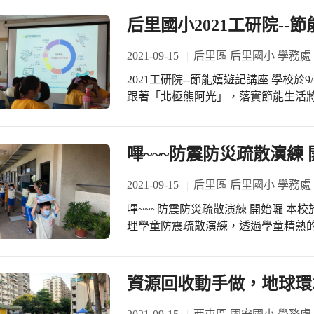
后里國小2021工研院--
2021-09-15
后里區 后里國小 學務處
2021工研院--節能嬉遊記講座 學校於9/7(二)邀請工研院到校辦理節能講座。讓我們
跟著「北極熊阿光」，落實節能生活將發生意想
的增加電費單的費用你知道嗎!!! #待
4968度），不用時拔掉它，一天省1度電。 #拔掉有待機電力的電器插頭: 台
家中若以三成家庭不拔除待機電力來估
嗶~~~防震防災疏散演練
國1年可省約9.3億度電。
2021-09-15
后里區 后里國小 學務處
嗶~~~防震防災疏散演練 開始囉 本校於9/13(一)、9/14(二)及9/15(三)早修時間分流辦
理學童防震疏散演練，透過學童精熟
引導學生疏散離開建築並保持「不推
應，即便遇到災難發生也能好好應對
資源回收動手做，地球環