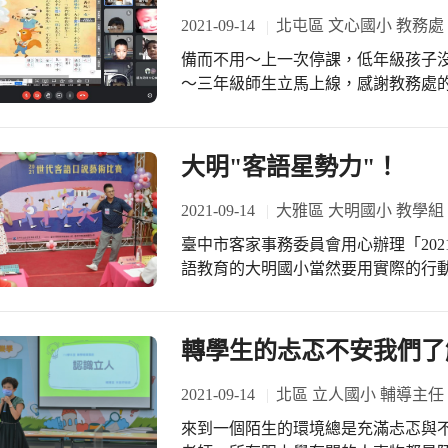
教練帶領進階班，初級班由教練夫人
2021-09-14
北屯區 文心國小 教務處
然溝成一幅最美的晨光畫面。 施校長表示：給孩子一個舞台是我們的責任與期許，
備而不用～上一次停課，低年級孩子
感謝家長與學務處的用心投入，讓這
～三年級師生立馬上線，感謝教務處
大家！
助。 ＃準備好了但希望永遠用不上
大明"客語星勢力"！
2021-09-14
大雅區 大明國小 教學組
臺中市客家事務委員會用心辦理「20
語教育的大明國小當然要用實際的行
舉便是最有力、最直接的支持。今年
成"最佳拍檔"隊伍參賽，初試啼聲便
期待主辦單位明年能繼續辦理如此優
轉學生的忐忑不安我們了
的隊伍報名參賽、共聚一堂，大家一
2021-09-14
北區 立人國小 輔導主任
來到一個陌生的環境總是充滿忐忑與