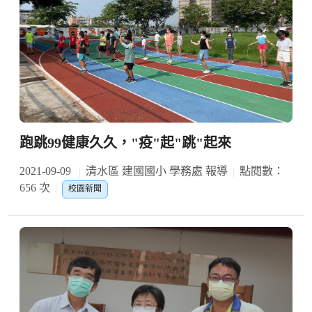
跑跳99健康久久，"疫"起"跳"起來
2021-09-09
清水區 建國國小 學務處 報導
點閱數：
656 次
校園新聞