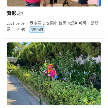
背影之2
2021-09-09
西屯區 泰安國小 校園小記者 報導
點閱
數：670 次
校園新聞