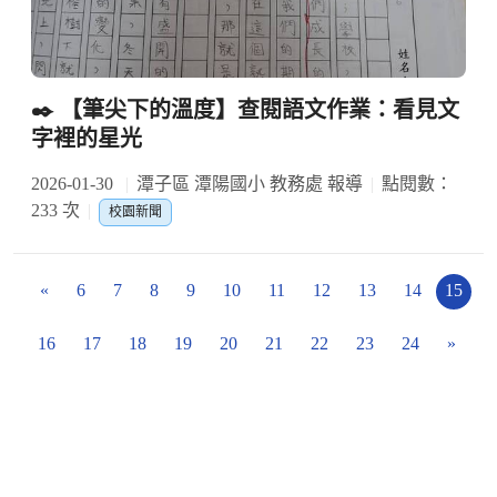
✒️ 【筆尖下的溫度】查閱語文作業：看見文
字裡的星光
2026-01-30
潭子區 潭陽國小 教務處 報導
點閱數：
233 次
校園新聞
«
6
7
8
9
10
11
12
13
14
15
16
17
18
19
20
21
22
23
24
»