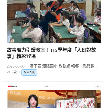
故事魔力引爆教室！115學年度「入班說故
事」精彩登場
2026-03-03
潭子區 潭陽國小 教務處 報導
點閱數：
213 次
校園新聞