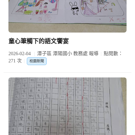
童心筆觸下的語文饗宴
2026-02-04
潭子區 潭陽國小 教務處 報導
點閱數：
271 次
校園新聞