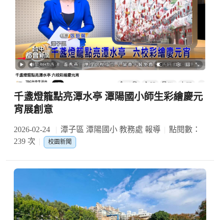
千盞燈籠點亮潭水亭 潭陽國小師生彩繪慶元
宵展創意
2026-02-24
潭子區 潭陽國小 教務處 報導
點閱數：
239 次
校園新聞