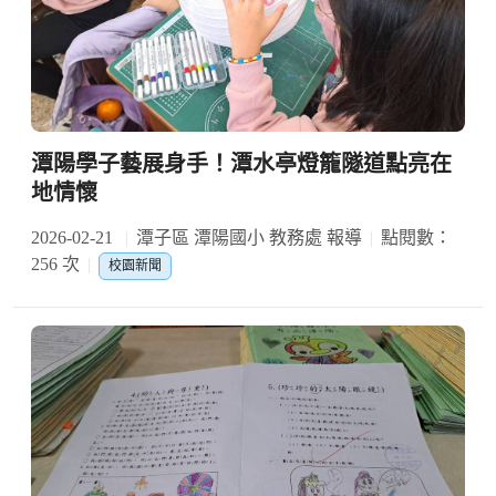
潭陽學子藝展身手！潭水亭燈籠隧道點亮在
地情懷
2026-02-21
潭子區 潭陽國小 教務處 報導
點閱數：
256 次
校園新聞