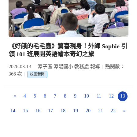
《好餓的毛毛蟲》驚喜現身！外師 Sophie 引
領 101 班展開英語繪本奇幻之旅
2026-03-13
潭子區 潭陽國小 教務處 報導
點閱數：
366 次
校園新聞
«
4
5
6
7
8
9
10
11
12
13
14
15
16
17
18
19
20
21
22
»