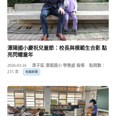
潭陽國小慶祝兒童節：校長與模範生合影 點
亮閃耀童年
2026-03-16
潭子區 潭陽國小 學務處 報導
點閱數：
215 次
校園新聞