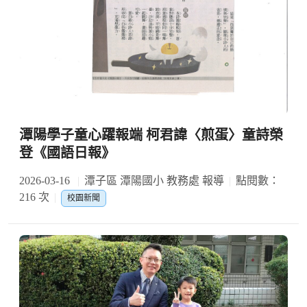
潭陽學子童心躍報端 柯君諱〈煎蛋〉童詩榮
登《國語日報》
2026-03-16
潭子區 潭陽國小 教務處 報導
點閱數：
216 次
校園新聞