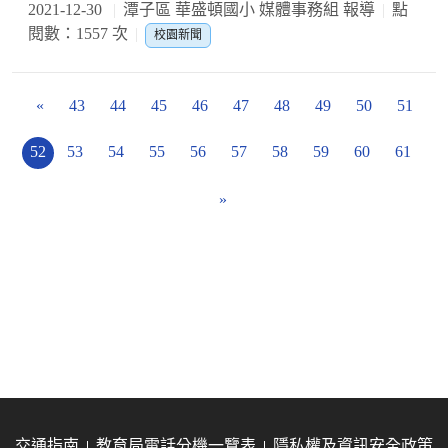
2021-12-30
潭子區 華盛頓國小 媒體事務組 報導
點
閱數：1557 次
校園新聞
«
43
44
45
46
47
48
49
50
51
52
53
54
55
56
57
58
59
60
61
»
交通指南
教育局電話分機一覽表
隱私權及資訊安全政策