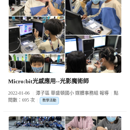
Micro:bit光感應用--光影魔術師
2022-01-06
潭子區 華盛頓國小 媒體事務組 報導
點
閱數：695 次
教學活動