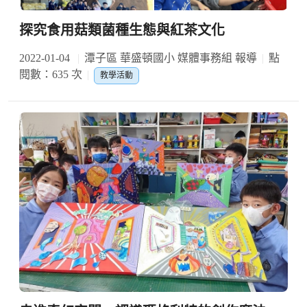
探究食用菇類菌種生態與紅茶文化
2022-01-04
潭子區 華盛頓國小 媒體事務組 報導
點
閱數：635 次
教學活動