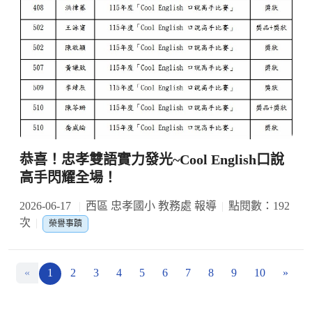
恭喜！忠孝雙語實力發光~Cool English口說
高手閃耀全場！
2026-06-17
西區 忠孝國小 教務處 報導
點閱數：192
次
榮譽事蹟
«
1
2
3
4
5
6
7
8
9
10
»