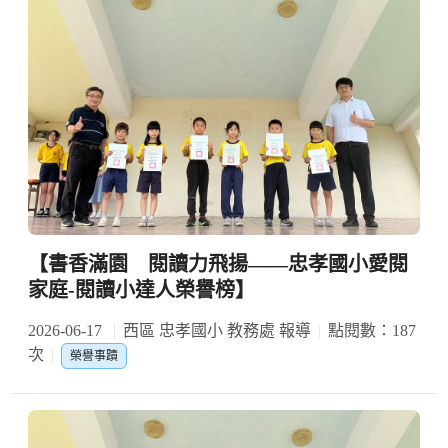
【書香滿園 閱讀力飛揚——忠孝國小愛閱
家庭-閱讀小達人榮譽榜】
2026-06-17
西區 忠孝國小 教務處 報導
點閱數：187
次
榮譽事蹟