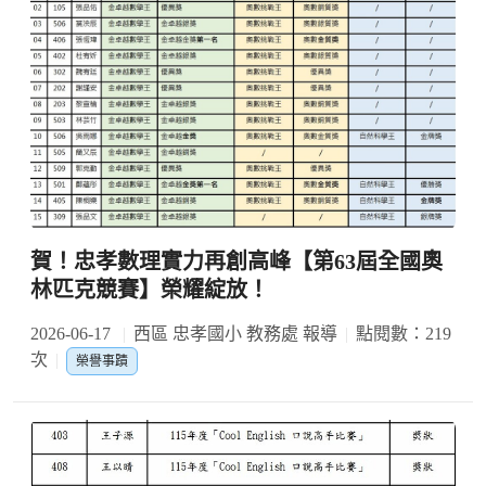
賀！忠孝數理實力再創高峰【第63屆全國奧
林匹克競賽】榮耀綻放！
2026-06-17
西區 忠孝國小 教務處 報導
點閱數：219
次
榮譽事蹟