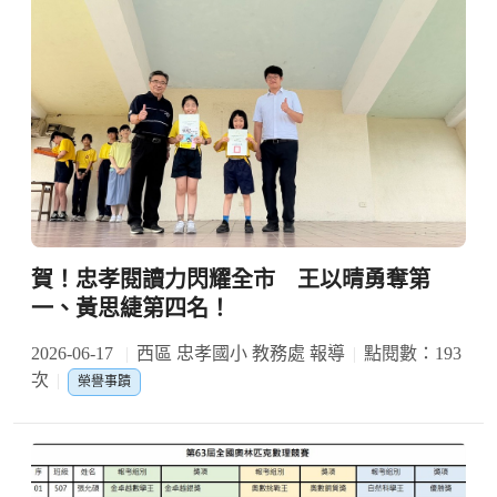
賀！忠孝閱讀力閃耀全市 王以晴勇奪第
一、黃思緁第四名！
2026-06-17
西區 忠孝國小 教務處 報導
點閱數：193
次
榮譽事蹟