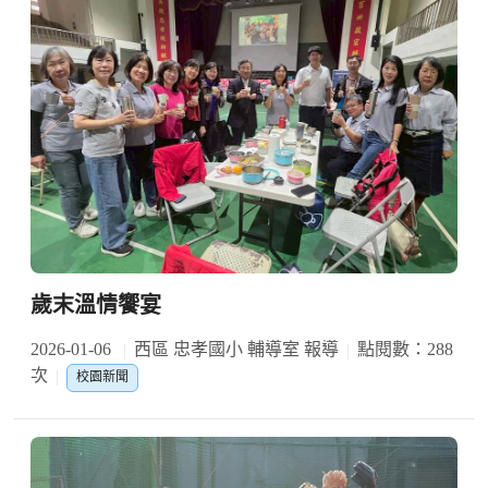
歲末溫情饗宴
2026-01-06
西區 忠孝國小 輔導室 報導
點閱數：288
次
校園新聞