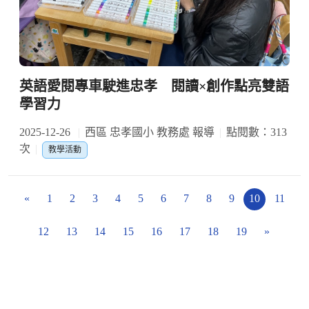
英語愛閱專車駛進忠孝 閱讀×創作點亮雙語
學習力
2025-12-26
西區 忠孝國小 教務處 報導
點閱數：313
次
教學活動
«
1
2
3
4
5
6
7
8
9
10
11
12
13
14
15
16
17
18
19
»