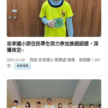
忠孝國小原住民學生努力參加族語認證，深
獲肯定~
2025-12-29
西區 忠孝國小 教務處 報導
點閱數：267
次
榮譽事蹟