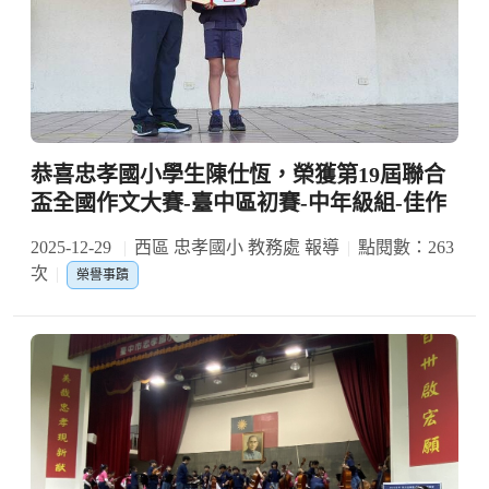
恭喜忠孝國小學生陳仕恆，榮獲第19屆聯合
盃全國作文大賽-臺中區初賽-中年級組-佳作
2025-12-29
西區 忠孝國小 教務處 報導
點閱數：263
次
榮譽事蹟