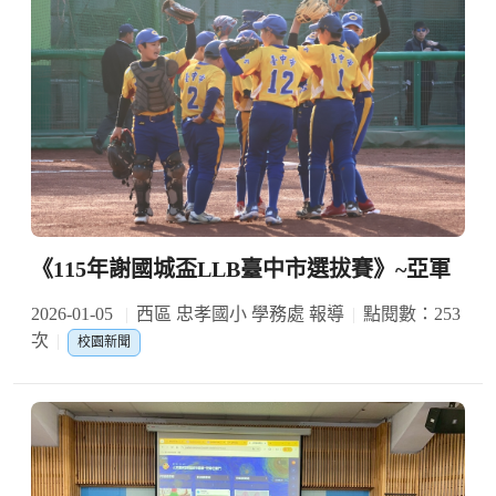
《115年謝國城盃LLB臺中市選拔賽》~亞軍
2026-01-05
西區 忠孝國小 學務處 報導
點閱數：253
次
校園新聞