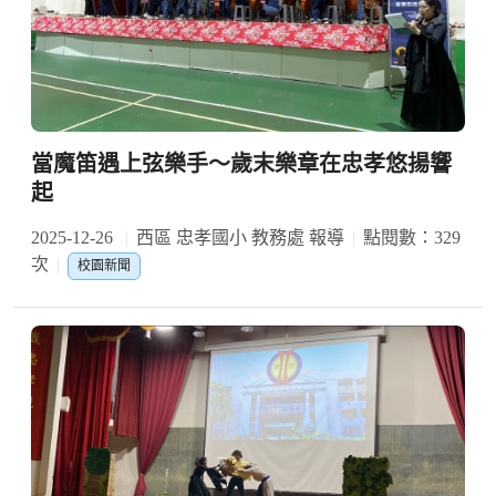
當魔笛遇上弦樂手～歲末樂章在忠孝悠揚響
起
2025-12-26
西區 忠孝國小 教務處 報導
點閱數：329
次
校園新聞