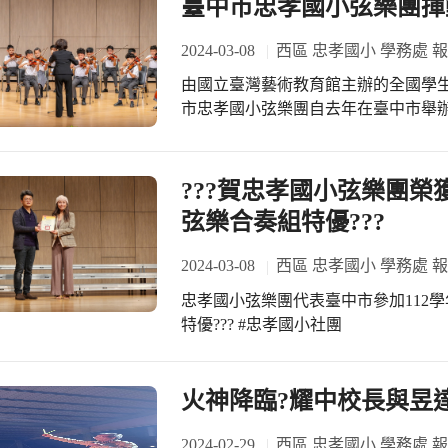
長、洪主任、陳組長和瀞文老師的支
臺中市忠孝國小弦樂團揮
提振士氣。 更感謝弦樂團志工家長們的無私協助，每週團練的陪伴及支持，讓孩子
們無後顧之憂，倍感溫暖。比賽時協
2024-03-08
西區 忠孝國小 學務處 
照料每一位孩子，讓他們可以全心投
由國立臺灣藝術教育館主辦的全國學
團毫無保留地展現自己的才華！ #忠
市忠孝國小弦樂團自去年在臺中市舉辦
度全國學生音樂比賽決賽獲得弦樂合奏－國
出中，忠孝國小弦樂團除了演奏指定
外，自選曲則演出愛德華．葛利格的2首北歐旋律(
???賀忠孝國小弦樂團榮
農民之舞(II. Cow-call and Pea
弦樂合奏組特優???
們的琴音中，讓我們彷彿也穿越時空，置身
弦樂團這次能有如此佳績，除了感謝
2024-03-08
西區 忠孝國小 學務處 
揮及指導老師：紀鎧齡博士，指引孩
忠孝國小弦樂團代表臺中市參加112
導。 得知比賽獲得「特優」後，團員與老師們無不開心感動，有團員還告訴母親：
特優??? #忠孝國小社團
「好像在作夢一般！」課餘及週末辛
火神降臨?耀中校長與昱
2024-02-29
西區 忠孝國小 學務處 