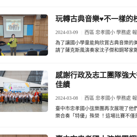
該團新的里程碑。這個喜訊不僅為學校
童」好動感、「忠孝飛夢力」故事好好聽，
孝弦樂團成軍7年以來，一直努力追
場，大人小孩都很忙的壓軸場：「IE
得桂冠。而這次，在全國比賽中區決
玩轉古典音樂♥️不一樣的
育中心團隊特地說明於忠孝國小自10
報。 特別要感謝指揮及指導：紀鎧齡博士老師的堅持與付出，帶領團員們在音樂的
目前一到六年級共有8個班，未來11
路上不慬學會了音樂技巧，更養成了
2024-03-09
西區 忠孝國小 學務處 
課後美語全方位學習！ 活動結束後，小朋友離開校門前，還跟同行好朋友相約〜
音樂呈現，更是讓孩子們在音樂中找到的歸屬感和成長
「要來讀忠孝國小喔！」 感謝今天早上特地撥空參與活動的家長及孩子們，期待與
為了讓國小學童能夠欣賞古典音樂的
展現出了他們的才華和毅力，在音樂的
您們的下一次相遇！ #忠孝學子活力優質：招生專線(04)2224-2161#716註冊組長 #忠
請了薩克斯風演奏家沈子傑和鋼琴家
孝大家庭歡迎你（妳）加入 #更多活動照片在此：h
角色和短劇融入音樂中，讓小朋友們感受到
始，沈子傑老師用影片介紹了一個由
指揮非洲鹿、印度獅、馬來貘、白臀
感謝行政及志工團隊強大
和故事，也都會演奏不同的樂器，例
佳績
朋友們看得津津有味，也跟著音樂拍手和歡呼。 接下來，沈子傑
用薩克斯風和鋼琴演奏了一些小朋友
2024-03-08
西區 忠孝國小 學務處 
還用雙頭木魚和非洲雷音鼓模仿雨滴
臺中市忠孝國小弦樂團再次展現了他
的最後，他們還進行了有獎徵答，問
樂合奏「特優」殊榮 ！這場比賽不僅
學生可以得到動物樂團的口罩作為紀念。 這場音樂會讓小朋友們不僅認識
的最佳見證。 在比賽前夕，團員們努力練習，每週勤奮地排練，在指揮紀老師的溫
動物和樂器，也體驗了古典音樂的魅
柔堅定的指導下，他們將自己的技巧和感情融
也希望有更多的機會聽到動物樂團的