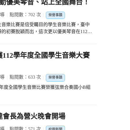
持相挺，每場比賽都親臨現場為團孩子們加油
動優美琴音、站上全國舞台！
助事先場勘、規劃動線、儀容整理，無不細心
報導
點閱數：702 次
榮譽事蹟
入到比賽中，因為有你們的付出，才能讓弦樂
生音樂比賽是倍受矚目的學生音樂比賽，臺中
孝國小社團
的初賽脫穎而出，這次更以優美琴音在112年
小團體Ｂ組「特優」殊榮。 在這次的演
曲：勒萊．安德森、莫札特、雷史畢基的作品
Two Nordic Melodies)作品OP.63及
獲112學年度全國學生音樂大賽
sant dance)，展現流暢且深入人心的演奏水準，在孩子
葛利格眼中的北歐鄉村風采。 忠孝國小
學校對社團發展的支持，更要特別感謝樂團指
報導
點閱數：633 次
榮譽事蹟
子走在音樂的道路上，給予最大的關懷與指
學年度全國學生音樂比賽榮獲弦樂合奏國小B組
苦的團練，在此時都結成甜美的果實。
達會長為營火晚會開場
報導
點閱數：571 次
校園新聞