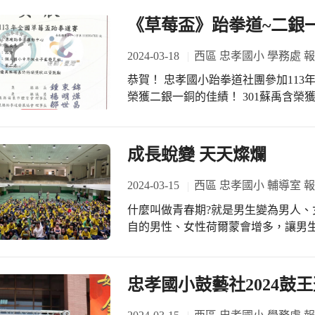
《草莓盃》跆拳道~二銀
2024-03-18
西區 忠孝國小 學務處 
恭賀！ 忠孝國小跆拳道社團參加11
榮獲二銀一銅的佳績！ 301蘇禹含榮獲-
榮獲---品勢 低年級女子藍帶 第二名！ 
名！ #忠孝國小社團
成長蛻變 天天燦爛
2024-03-15
西區 忠孝國小 輔導室 
什麼叫做青春期?就是男生變為男人
自的男性、女性荷爾蒙會增多，讓男
胸部會漸漸隆起及週期性的排出卵子
請華歌爾教育推廣部的胡玉珍講師，帶
於夢遺不要感到害羞，只要記得:1.換掉
忠孝國小鼓藝社2024鼓王
自己清洗內褲，因為夢遺只是男生青
身的內褲，晚上睡覺時可以換穿舒適