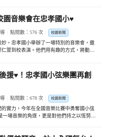
帶來光榮，也是對學生努力的最佳肯定。 忠
闖關完成還有小禮物帶回家！ 一場接一
求音樂的完美，去年更是在臺中市音樂比賽中摘
國際教育班說明會」，由臺中教育大學國際教
賽中獲得特優，更是對他們辛勤付出的最好回
校園音樂會在忠孝國小♥️
6年起實施的「浸潤式美語教學」國際教育班，
3學年度新生將招收兩班，提供家長們更多元的
團隊合作的精神，對於這次的佳績，不僅僅是
報導
點閱數：576 次
校園新聞
。 恭喜忠孝國小弦樂團再次
美妙，忠孝國小舉辦了一場特別的音樂會，邀
道路上繼續前行。 #忠孝國小社團
鄭仁萱到校表演。他們用有趣的方式，將動物
ttps://reurl.cc/E4Me4R
古典音樂的生動和多元。 音樂會的開
五種動物組成的銅管兄弟五重奏，他們分別是
葉猴和蘇門答臘虎。這些動物都有自己的個性
後援♥️！忠孝國小弦樂團再創
如印度獅會吹法國號，馬來貘會吹長號等。小
老師和鄭仁萱老師
們熟悉的歌曲，例如孤勇者、天黑黑等。他們
報導
點閱數：678 次
校園新聞
和打雷的聲音，讓小朋友們驚喜不已。音樂會
們的實力，今年在全國音樂比賽中勇奪國小弦
小朋友們一些關於動物和樂器的問題，答對的
是一場音樂的角逐，更是對他們持之以恆努力
了更多的
力和趣味。他們都表示非常喜歡這場音樂會，
入到每一個音符之中。 非常感謝張校
演奏。