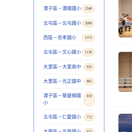
潭子區－潭陽國小
2340
北屯區－北屯國小
2090
西區－忠孝國小
1573
北屯區－文心國小
1158
大里區－大里高中
935
大里區－光正國中
885
潭子區－華盛頓國
819
小
北屯區－仁愛國小
772
大甲區－文昌國小
673