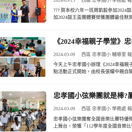
2024-03-15
西區 忠孝國小 學務處 
脹的感覺時就代表月經快要來臨，只
??? 賀本校六年一班周凱毅參加202
可放衛生棉、生理褲和衛生紙。當然
加2024鼓王盃團體賽榮獲團體最佳默契
師都可以提供應急的衛生棉唷！
《2024幸福親子學堂》
2024-03-09
西區 忠孝國小 輔導室 
今天上午忠孝國小辦理《2024幸福
點活動正式開始，由校長張耀中親自
是第一個寶貝要上小學一年級，全家總動員
的「親職講座」，是由現任一年級學
教學年資超過20年的劉老師，除了說
忠孝國小弦樂團就是棒?屢
言功課多，也提醒在場大朋友、小朋友
郵輪即將啟航，預備熱情的船票、信
2024-03-09
西區 忠孝國小 學務處 
向「好品格」，準備好，未來1200
忠孝國小弦樂團奪全國音樂比賽特優殊榮 臺中市忠孝國小弦樂團再次以耀
福學習的歡樂時光！ 接著熱鬧滾滾的
上舞台，榮獲「112學年度全國音樂
睛、「智高積木」神槍手及陀螺好好玩