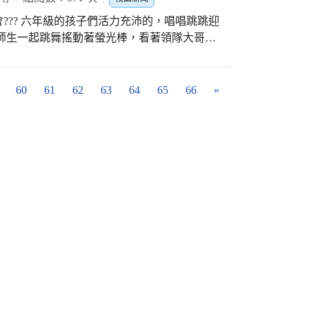
??? 六年級的孩子們活力充沛的，唱唱跳跳迎
師生一起跳舞搖動著螢光棒，看著領隊大哥哥
表現直線上升。 最棒的忠孝國小、最棒的孩
忘的珍貴回憶♥️ #忠孝國小第79屆
60
61
62
63
64
65
66
»