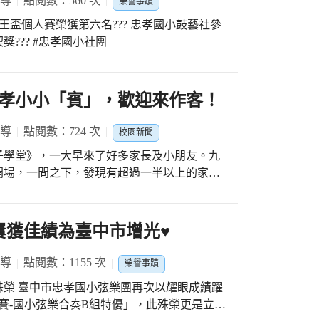
報導
點閱數：560 次
榮譽事蹟
要初經來後，可以在書包準備隨身小袋，裡面
4鼓王盃個人賽榮獲第六名??? 忠孝國小鼓藝社參
，如果來不及準備，學校的健康中心及班級導
獎??? #忠孝國小社團
忠孝小小「賓」，歡迎來作客！
報導
點閱數：724 次
校園新聞
親子學堂》，一大早來了好多家長及小朋友。九
開場，一問之下，發現有超過一半以上的家庭
、大手牽小手一起參加活動。 首先登場
年主任劉香君老師，從忠孝的三個感動出發，
明忠孝「玩轉課程」，豐富多元，不像外界傳
獲佳績為臺中市增光♥️
倒數173天即將上小學，滑梯溜向忠孝，幸福
心的行李、快樂的球鞋、航道從「好知識」航
報導
點閱數：1155 次
榮譽事蹟
個日子（6年），將在忠孝國小開創美好品格、幸
眼成績躍
「親子闖關活動」登場，「小小魔術師」好吸
比賽-國小弦樂合奏B組特優」，此殊榮更是立下
、「動感FUN超人」好有趣、「足球小金