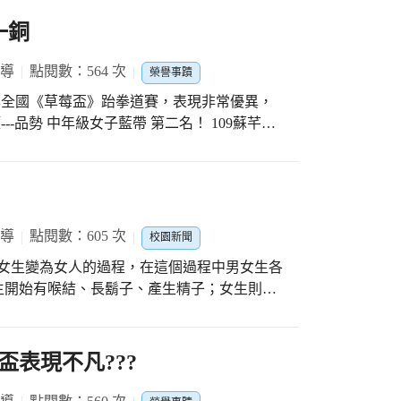
一銅
報導
點閱數：564 次
榮譽事蹟
3年全國《草莓盃》跆拳道賽，表現非常優異，
--品勢 中年級女子藍帶 第二名！ 109蘇芊含
205黃柏文榮獲---品勢 低年級男子藍帶 第三
報導
點閱數：605 次
校園新聞
、女生變為女人的過程，在這個過程中男女生各
生開始有喉結、長鬍子、產生精子；女生則是
，該怎麼面對這些變化呢？今天，忠孝國小邀
我們以尊重的態度面對成長的喜悅。 男生對
髒的內褲2.身體洗乾淨3.換上乾淨的內褲及4.
盃表現不凡???
春期後自然的生理現象，並記得運動時要穿合
的內褲。女生則是當胸部微微脹痛、腹部有微