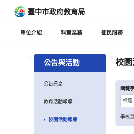
跳
臺中市政府教育局
到
主
要
內
單位介紹
科室業務
便民服務
容
區
:::
:::
校園
公告與活動
公告訊息
關鍵
教育活動報導
學校
校園活動報導