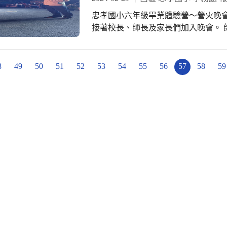
忠孝國小六年級畢業體驗營～營火晚會
接著校長、師長及家長們加入晚會。 
的火舞表演，小隊分數隨著孩子們的好
子們為自己創造美好的晚會時光，留下難
8
49
50
51
52
53
54
55
56
57
58
59