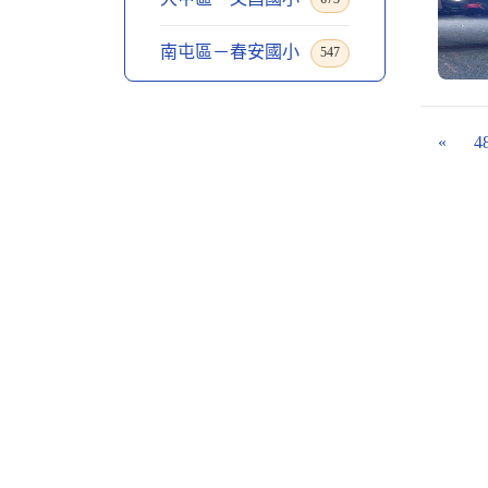
南屯區－春安國小
547
«
4