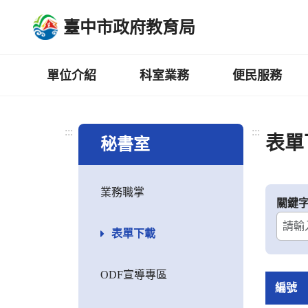
跳
臺中市政府教育局
到
主
要
內
單位介紹
科室業務
便民服務
容
區
:::
:::
表單
秘書室
業務職掌
關鍵
表單下載
ODF宣導專區
編號