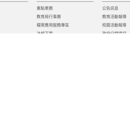
重點業務
公告訊息
教育局行事曆
教育活動報導
檔案應用服務專區
校園活動報導
法規下載
政府公開資訊
意見信箱
遊說法專區
報告書專區
教育紀要