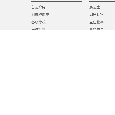
首長介紹
局長室
組織與職掌
副局長室
各級學校
主任秘書
局徽介紹
專門委員
高中職教育科
國中教育科
國小教育科
幼兒教育科
終身教育科
特殊教育科
課程教學科
體育保健科
工程營繕科
秘書室
學生事務室