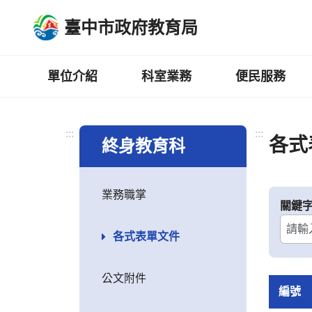
跳
臺中市政府教育局
到
主
要
內
單位介紹
科室業務
便民服務
容
區
:::
:::
各式
終身教育科
業務職掌
關鍵
各式表單文件
公文附件
編號