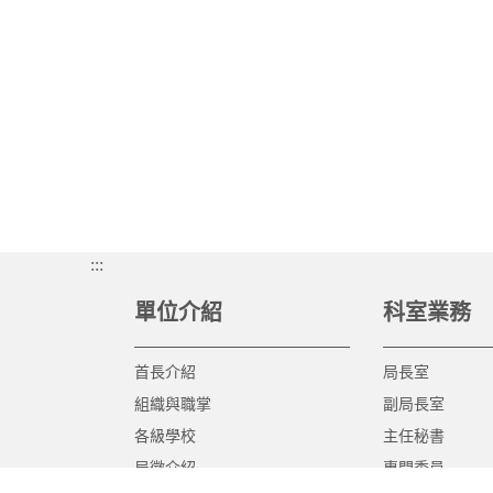
:::
單位介紹
科室業務
首長介紹
局長室
組織與職掌
副局長室
各級學校
主任秘書
局徽介紹
專門委員