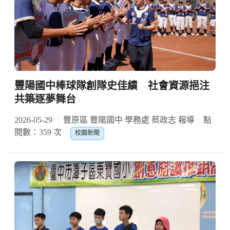
豐陽國中棒球隊創隊史佳績 社會資源挹注
共築逐夢舞台
2026-05-29
豐原區 豐陽國中 學務處 蔡政志 報導
點
閱數：359 次
校園新聞