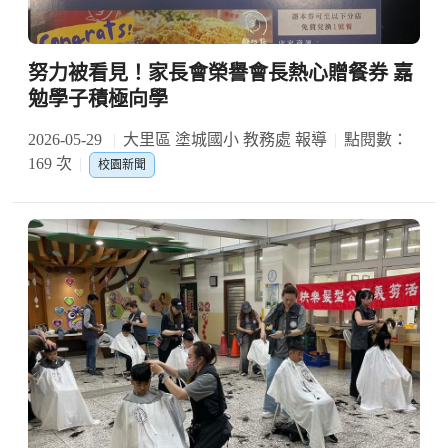
努力被看見！家長會榮譽會長熱心贈餐券 嘉
勉學子積極向學
2026-05-29
大里區 塗城國小 教務處 報導
點閱數：
169 次
校園新聞