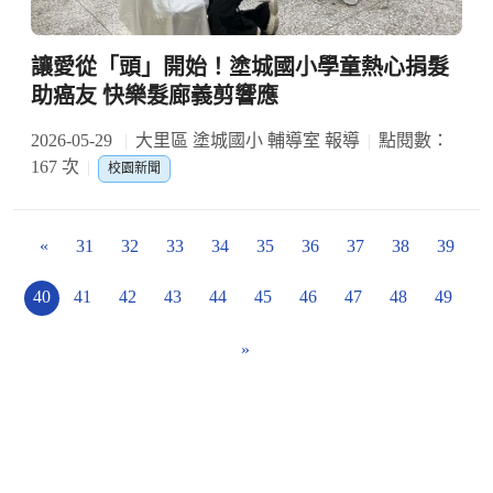
讓愛從「頭」開始！塗城國小學童熱心捐髮
助癌友 快樂髮廊義剪響應
2026-05-29
大里區 塗城國小 輔導室 報導
點閱數：
167 次
校園新聞
«
31
32
33
34
35
36
37
38
39
40
41
42
43
44
45
46
47
48
49
»