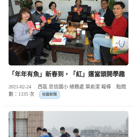
「年年有魚」新春到，「紅」運當頭開學趣
2021-02-24
西區 忠信國小 總務處 葉俞潔 報導
點閱
數：1335 次
校園新聞