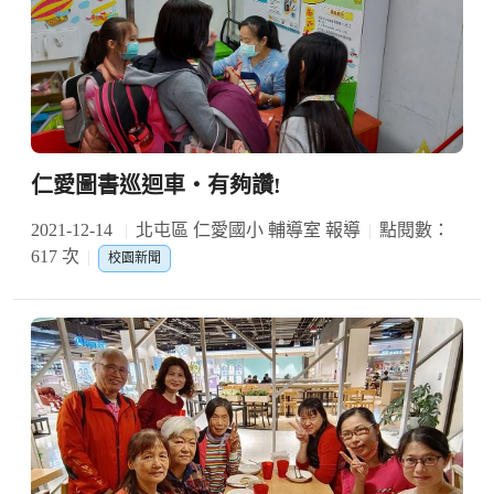
仁愛圖書巡迴車‧有夠讚!
2021-12-14
北屯區 仁愛國小 輔導室 報導
點閱數：
617 次
校園新聞