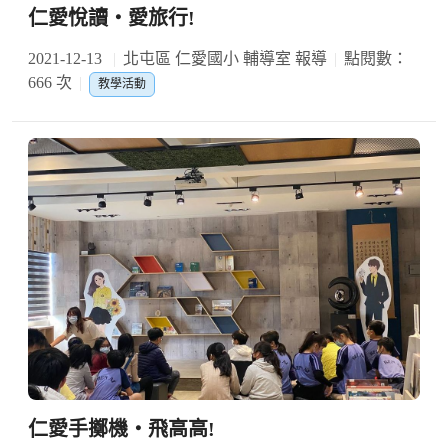
仁愛悅讀‧愛旅行!
2021-12-13
北屯區 仁愛國小 輔導室 報導
點閱數：
666 次
教學活動
仁愛手擲機‧飛高高!