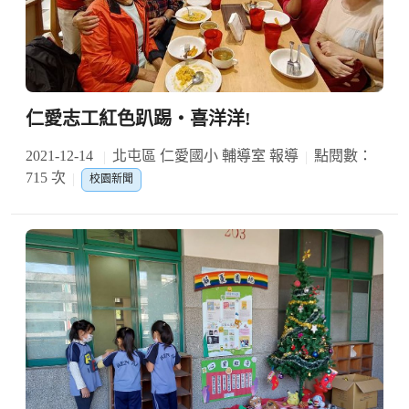
仁愛志工紅色趴踢‧喜洋洋!
2021-12-14
北屯區 仁愛國小 輔導室 報導
點閱數：
715 次
校園新聞