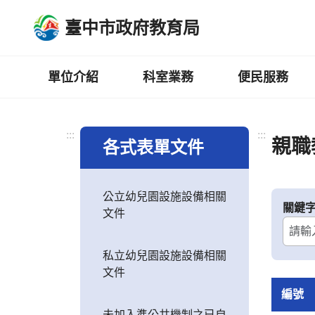
跳
臺中市政府教育局
到
主
要
內
單位介紹
科室業務
便民服務
容
區
:::
:::
親職
各式表單文件
公立幼兒園設施設備相關
關鍵
文件
私立幼兒園設施設備相關
文件
編號
未加入準公共機制之已自