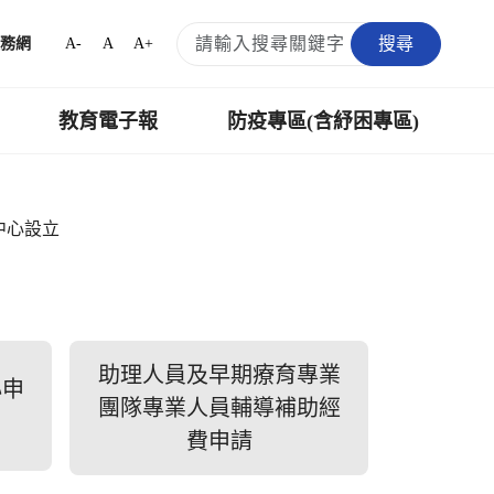
搜尋
A-
A
A+
務網
教育電子報
防疫專區(含紓困專區)
中心設立
助理人員及早期療育專業
心申
團隊專業人員輔導補助經
費申請