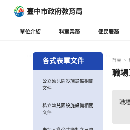
跳
臺中市政府教育局
到
主
要
內
單位介紹
科室業務
便民服務
容
區
:::
:::
各式表單文件
首頁
職場
公立幼兒園設施設備相關
文件
職
私立幼兒園設施設備相關
文件
未加入準公共機制之已自