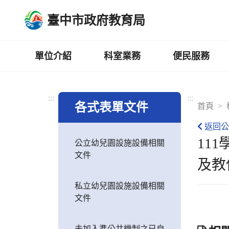
跳
臺中市政府教育局
到
主
要
內
單位介紹
科室業務
便民服務
容
區
:::
:::
各式表單文件
首頁
返回公
11
公立幼兒園設施設備相關
文件
及教
私立幼兒園設施設備相關
文件
未加入準公共機制之已自