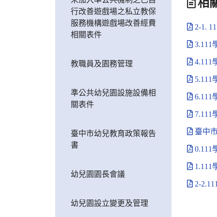
相
行改善遊戲場之私立教保
服務機構遊戲場改善經費
2-1.
相關表件
3.1
4.1
教職員及園務管理
5.1
準公共幼兒園設施設備相
6.1
關表件
7.1
臺中市
臺中市幼兒教育政策報告
書
0.1
1.1
幼兒園園長會議
2-2
幼兒園設立變更及管理