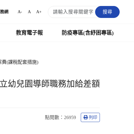
搜尋
A-
A
A+
務網
教育電子報
防疫專區(含紓困專區)
費(課稅配套措施)
月)私立幼兒園導師職務加給差額
點閱數
：26959
列印